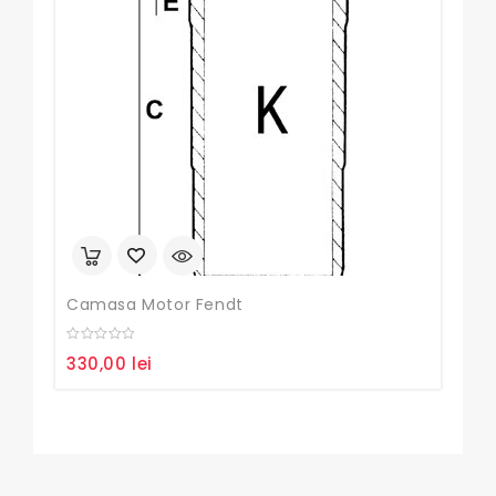
Camasa Motor Fendt
0
0
330,00
lei
26
out
out
of
of
5
5