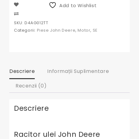
Deere
Add to Wishlist
RE31929
AR64415
Compare
SKU:
D4AG012TT
Categorii:
Piese John Deere
,
Motor
,
SE
Descriere
Informații Suplimentare
Recenzii (0)
Descriere
Racitor ulei John Deere