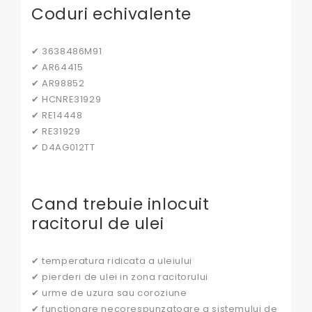
Coduri echivalente
✔ 3638486M91
✔ AR64415
✔ AR98852
✔ HCNRE31929
✔ RE14448
✔ RE31929
✔ D4AG012TT
Cand trebuie inlocuit
racitorul de ulei
✔ temperatura ridicata a uleiului
✔ pierderi de ulei in zona racitorului
✔ urme de uzura sau coroziune
✔ functionare necorespunzatoare a sistemului de