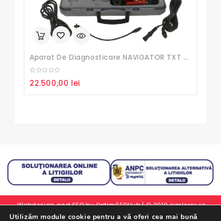
Aparat De Diagnosticare NAVIGATOR TXT AVEC SW OHW
Sen
0
0
22.500,00
lei
30,
out
out
of
of
5
5
Webdesign and SEO by
OptimSEOHub
| © 2019 simlorex.ro -
Utilizăm module cookie pentru a vă oferi cea mai bună
Toate drepturile rezervate.