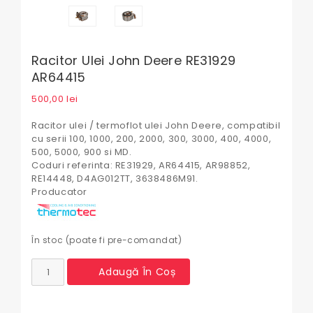
Racitor Ulei John Deere RE31929
AR64415
500,00
lei
Racitor ulei / termoflot ulei John Deere, compatibil
cu serii 100, 1000, 200, 2000, 300, 3000, 400, 4000,
500, 5000, 900 si MD.
Coduri referinta: RE31929, AR64415, AR98852,
RE14448, D4AG012TT, 3638486M91.
Producator
În stoc (poate fi pre-comandat)
Cantitate
Adaugă În Coș
Racitor
Ulei
John