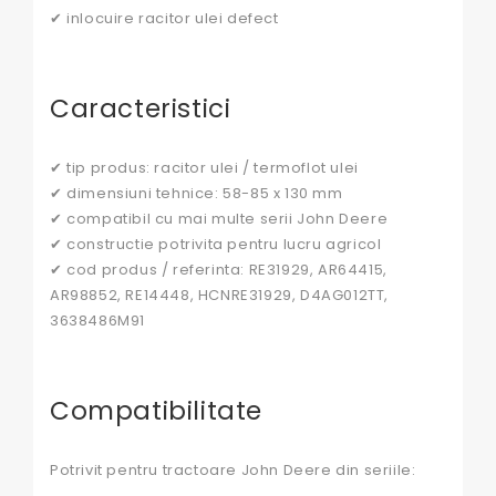
✔ inlocuire racitor ulei defect
Caracteristici
✔ tip produs: racitor ulei / termoflot ulei
✔ dimensiuni tehnice: 58-85 x 130 mm
✔ compatibil cu mai multe serii John Deere
✔ constructie potrivita pentru lucru agricol
✔ cod produs / referinta: RE31929, AR64415,
AR98852, RE14448, HCNRE31929, D4AG012TT,
3638486M91
Compatibilitate
Potrivit pentru tractoare John Deere din seriile: