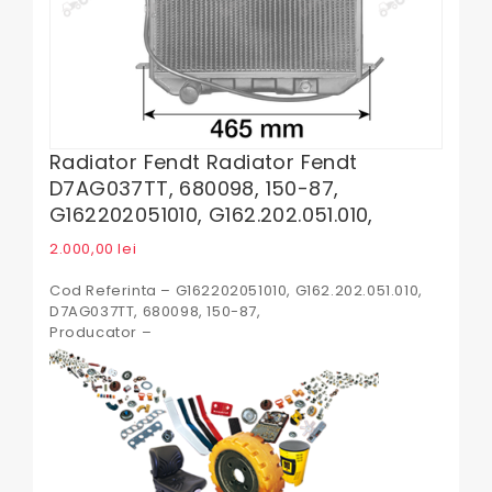
Radiator Fendt Radiator Fendt
D7AG037TT, 680098, 150-87,
G162202051010, G162.202.051.010,
2.000,00
lei
Cod Referinta – G162202051010, G162.202.051.010,
D7AG037TT, 680098, 150-87,
Producator –