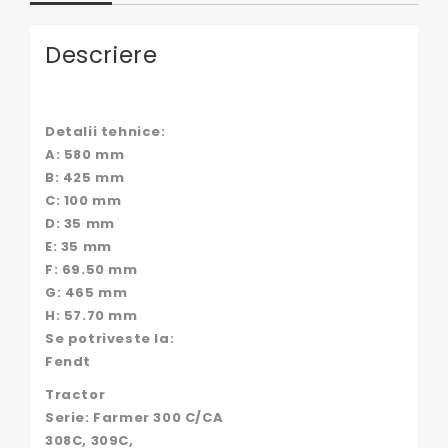
Descriere
Detalii tehnice:
A: 580 mm
B: 425 mm
C: 100 mm
D: 35 mm
E: 35 mm
F: 69.50 mm
G: 465 mm
H: 57.70 mm
Se potriveste la:
Fendt
Tractor
Serie: Farmer 300 C/CA
308C, 309C,