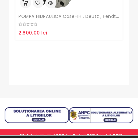
POMPA HIDRAULICA Case-IH , Deutz , Fendt , John Deere
0
2.600,00
lei
out
of
5
Fur
0
15,
out
of
5
Webdesign and SEO by
OptimSEOHub
| © 2019