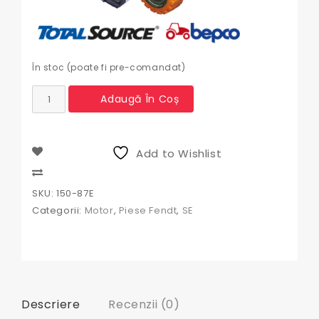
În stoc (poate fi pre-comandat)
Cantitate
Adaugă În Coș
Radiator
Fendt
Radiator
Fendt
Add to Wishlist
D7AG037TT,
680098,
Compare
150-
SKU:
150-87E
87,
Categorii:
Motor
,
Piese Fendt
,
SE
G162202051010,
G162.202.051.010,
Descriere
Recenzii (0)