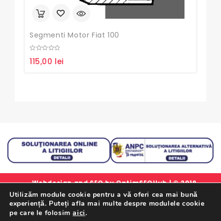
0
95
out
of
5
Segmenti Motor Fiat 100
0
115,00
lei
out
of
5
Webdesign and SEO by
OptimSEOHub
| © 2019
Utilizăm module cookie pentru a vă oferi cea mai bună
simlorex.ro - Toate drepturile rezervate.
experiență. Puteți afla mai multe despre modulele cookie
Formular Retur Garantii
|
Certificat Garantie
|
Politica
aici
.
pe care le folosim