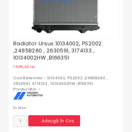
Radiator Ursus 10134002, PS2002
,2485B280 , 2630591, 3174133 ,
10134002HW ,B166351
1.595,00
lei
Cod Referinta – 10134002, PS2002 ,2485B280 ,
2630591, 3174133 , 10134002HW ,B166351
Producator –
În stoc
Cantitate
Adaugă În Coș
Radiator
Ursus