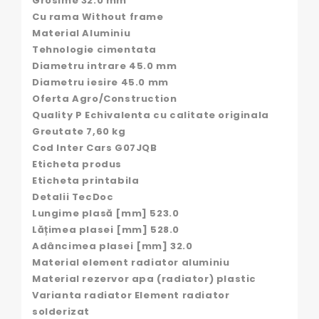
Grosime 32.0 mm
Cu rama Without frame
Material Aluminiu
Tehnologie cimentata
Diametru intrare 45.0 mm
Diametru iesire 45.0 mm
Oferta Agro/Construction
Quality P Echivalenta cu calitate originala
Greutate 7,60 kg
Cod Inter Cars G07JQB
Eticheta produs
Eticheta printabila
Detalii TecDoc
Lungime plasă [mm] 523.0
Lățimea plasei [mm] 528.0
Adâncimea plasei [mm] 32.0
Material element radiator aluminiu
Material rezervor apa (radiator) plastic
Varianta radiator Element radiator
solderizat