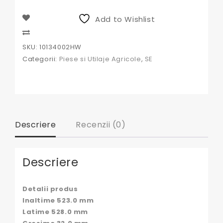
10134002,
PS2002
Add to Wishlist
,2485B280
,
Compare
2630591,
SKU:
10134002HW
3174133
Categorii:
Piese si Utilaje Agricole
,
SE
,
10134002HW
,B166351
Descriere
Recenzii (0)
Descriere
Detalii produs
Inaltime 523.0 mm
Latime 528.0 mm