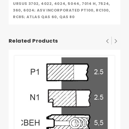
URSUS 3702, 4022, 4024, 5044, 7014 H, 7524,
360, 6024; ASV INCORPORATED PT100, RC100,
RC85; ATLAS QAS 60, QAS 80
Related Products
Diu