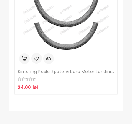
Simering Pasla Spate Arbore Motor Landini, Massey Ferguson Set De 2 Buc
0
0
24,00
lei
40
out
out
of
of
5
5