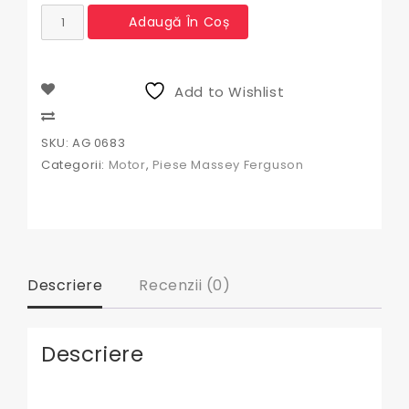
Cantitate
Adaugă În Coș
Robinet
rezervor
Massey
Ferguson
Add to Wishlist
Compare
SKU:
AG 0683
Categorii:
Motor
,
Piese Massey Ferguson
Descriere
Recenzii (0)
Descriere