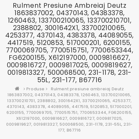
Rulment Presiune Ambreiaj Deutz
1863837002, 04370143, 04383378,
1260463, 133700210065, 133700210701,
2388802, 3001642X1, 33700210065,
4253377, 4370143, 4383378, 44089055,
4417519, 5120853, 517000201, 6200155,
7700069705, 7700515751, 7700653344,
FG6200155, X612197000, 0009816627,
0009816727, 0009817025, 0009819627,
0019813327, 500068500, 231-1178, 231-
55L, 231-177, B67716
Produse
Rulment presiune ambreiaj Deutz
1863837002, 04370143, 04383378, 1260463, 133700210065,
133700210701, 2388802, 3001642X1, 33700210065, 4253377,
4370143, 4383378, 44089055, 4417519, 5120853, 517000201,
6200155, 7700069705, 7700515751, 7700653344, FG6200155,
X612197000, 0009816627, 0009816727, 0009817025,
0009819627, 0019813327, 500068500, 231-1178, 231-55L, 231-
177, B67716