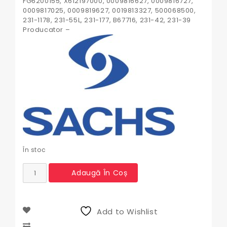
FG6200155, X612197000, 0009816627, 0009816727,
0009817025, 0009819627, 0019813327, 500068500,
231-1178, 231-55L, 231-177, B67716, 231-42, 231-39
Producator –
În stoc
Cantitate
Adaugă În Coș
Rulment
presiune
ambreiaj
Deutz
Add to Wishlist
1863837002,
04370143,
Compare