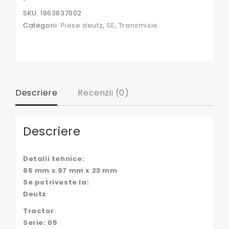
04383378,
SKU:
1863837002
1260463,
Categorii:
Piese deutz
,
SE
,
Transmisie
133700210065,
133700210701,
2388802,
3001642X1,
33700210065,
4253377,
4370143,
Descriere
Recenzii (0)
4383378,
44089055,
4417519,
5120853,
Descriere
517000201,
6200155,
7700069705,
Detalii tehnice:
7700515751,
65 mm x 97 mm x 23 mm
7700653344,
Se potriveste la:
FG6200155,
X612197000,
Deutz
0009816627,
Tractor
0009816727,
0009817025,
Serie: 05