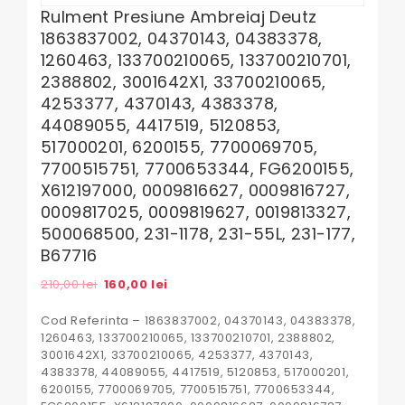
Rulment Presiune Ambreiaj Deutz
1863837002, 04370143, 04383378,
1260463, 133700210065, 133700210701,
2388802, 3001642X1, 33700210065,
4253377, 4370143, 4383378,
44089055, 4417519, 5120853,
517000201, 6200155, 7700069705,
7700515751, 7700653344, FG6200155,
X612197000, 0009816627, 0009816727,
0009817025, 0009819627, 0019813327,
500068500, 231-1178, 231-55L, 231-177,
B67716
Prețul
Prețul
210,00
lei
160,00
lei
inițial
curent
a
este:
Cod Referinta – 1863837002, 04370143, 04383378,
fost:
160,00 lei.
1260463, 133700210065, 133700210701, 2388802,
210,00 lei.
3001642X1, 33700210065, 4253377, 4370143,
4383378, 44089055, 4417519, 5120853, 517000201,
6200155, 7700069705, 7700515751, 7700653344,