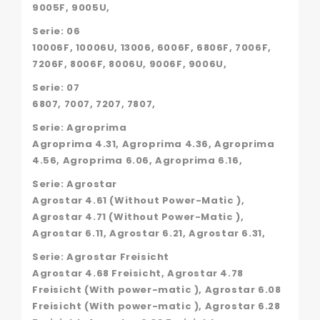
0009819627,
9005F, 9005U,
0019813327,
500068500,
Serie: 06
231-
10006F, 10006U, 13006, 6006F, 6806F, 7006F,
1178,
7206F, 8006F, 8006U, 9006F, 9006U,
231-
55L,
Serie: 07
231-
6807, 7007, 7207, 7807,
177,
B67716
Serie: Agroprima
Agroprima 4.31, Agroprima 4.36, Agroprima
4.56, Agroprima 6.06, Agroprima 6.16,
Serie: Agrostar
Agrostar 4.61 (Without Power-Matic ),
Agrostar 4.71 (Without Power-Matic ),
Agrostar 6.11, Agrostar 6.21, Agrostar 6.31,
Serie: Agrostar Freisicht
Agrostar 4.68 Freisicht, Agrostar 4.78
Freisicht (With power-matic ), Agrostar 6.08
Freisicht (With power-matic ), Agrostar 6.28