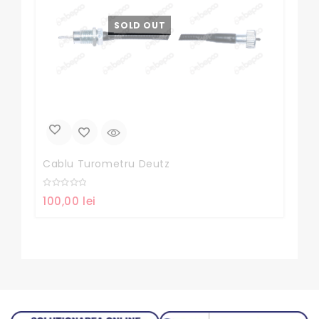
SOLD OUT
Cablu Turometru Deutz
Sab
0
0
100,00
lei
45
out
out
of
of
5
5