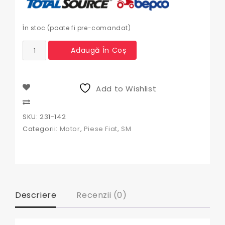
În stoc (poate fi pre-comandat)
Cantitate
Adaugă În Coș
Rulment
presiune
ambreiaj
Fiat
Add to Wishlist
Compare
SKU:
231-142
Categorii:
Motor
,
Piese Fiat
,
SM
Descriere
Recenzii (0)