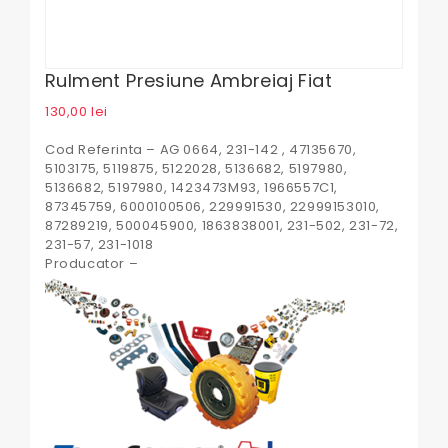
Rulment Presiune Ambreiaj Fiat
130,00
lei
Cod Referinta – AG 0664, 231-142 , 47135670,
5103175, 5119875, 5122028, 5136682, 5197980,
5136682, 5197980, 1423473M93, 1966557C1,
87345759, 6000100506, 229991530, 22999153010,
87289219, 500045900, 1863838001, 231-502, 231-72,
231-57, 231-1018
Producator –