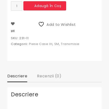
Cantitate
Adaugă În Coș
Rulment
presiune
International
,
Add to Wishlist
Case
Compare
SKU:
231-11
Categorii:
Piese Case IH
,
SM
,
Transmisie
Descriere
Recenzii (0)
Descriere