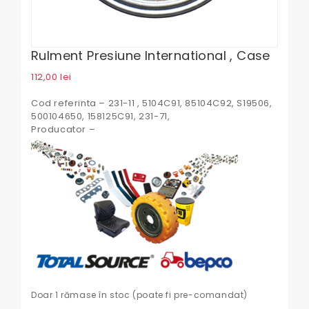
Rulment Presiune International , Case
112,00
lei
Cod referinta – 231-11 , 5104C91, 85104C92, S19506,
500104650, 158125C91, 231-71,
Producator –
Doar 1 rămase în stoc (poate fi pre-comandat)