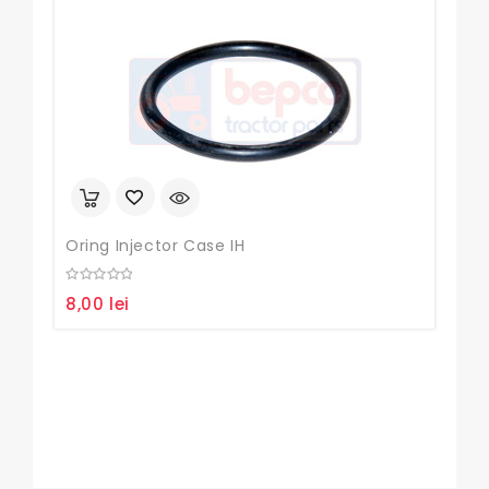
Oring Injector Case IH
0
8,00
lei
out
of
5
Sim
0
30,
out
of
5