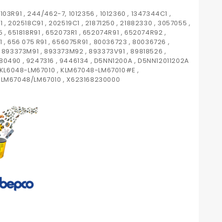
03R91 , 244/462-7, 1012356 , 1012360 , 1347344C1 ,
 , 202518C91 , 202519C1 , 21871250 , 21882330 , 3057055 ,
 , 651818R91 , 652073R1 , 652074R91 , 652074R92 ,
 , 656 075 R91 , 656075R91 , 80036723 , 80036726 ,
, 893373M91 , 893373M92 , 893373V91 , 89818526 ,
80490 , 9247316 , 9446134 , D5NN1200A , D5NN12011202A
, KL6048-LM67010 , KLM67048-LM67010#E ,
, LM67048/LM67010 , X623168230000