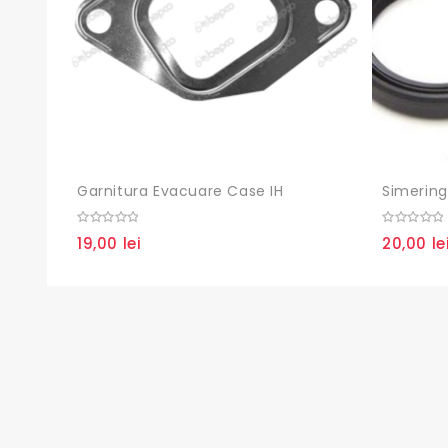
Garnitura Evacuare Case IH
0
0
19,00
lei
20,00
le
out
out
of
of
5
5