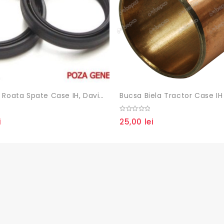
Simering Roata Spate Case IH, David Brown
0
i
25,00
lei
out
of
5