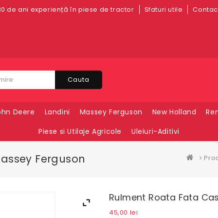
0 de ani experiență în piese de tractor
Sfaturi utile
Contact
Cauta
ohn Deere
Landini
Massey Ferguson
New Holland
Ren
Piese si Utilaje Agricole
Uleiuri-Aditivi
 Massey Ferguson
Pro
Rulment Roata Fata Case
45,00
lei