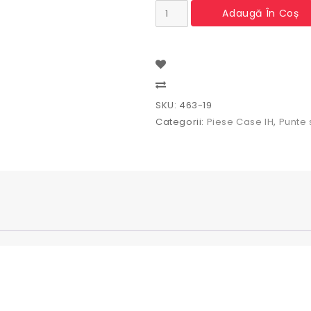
Cantitate
Adaugă În Coș
Rulment
roata
fata
Case
IH
,
Compare
Ford
SKU:
463-19
,
Categorii:
Piese Case IH
,
Punte 
Massey
Ferguson