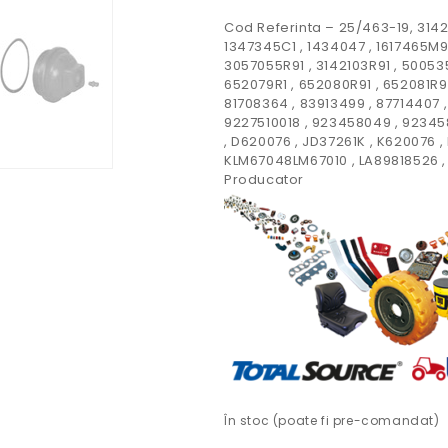
Cod Referinta – 25/463-19, 31421
1347345C1 , 1434047 , 1617465M91
3057055R91 , 3142103R91 , 500535
652079R1 , 652080R91 , 652081R91
81708364 , 83913499 , 87714407 
9227510018 , 923458049 , 92345
, D620076 , JD37261K , K620076 
KLM67048LM67010 , LA89818526 
Producator
În stoc (poate fi pre-comandat)