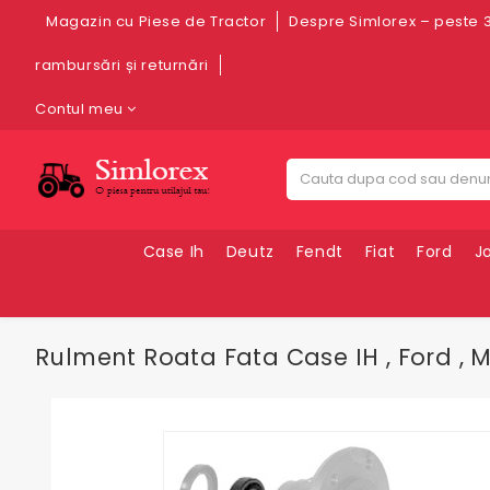
Magazin cu Piese de Tractor
Despre Simlorex – peste 3
rambursări și returnări
Contul meu
Case Ih
Deutz
Fendt
Fiat
Ford
J
Rulment Roata Fata Case IH , Ford ,