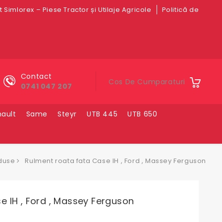
 Simlorex – Piese Tractor și Utilaje Agricole
Politică de
Contact
Cos De Cumparaturi
0741 047 207
ault
Same
Steyr
UTB 445
UTB 650
duse
Rulment roata fata Case IH , Ford , Massey Ferguson
 IH , Ford , Massey Ferguson