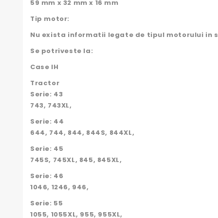
59 mm x 32 mm x 16 mm
Tip motor:
Nu exista informatii legate de tipul motorului in 
Se potriveste la:
Case IH
Tractor
Serie: 43
743, 743XL,
Serie: 44
644, 744, 844, 844S, 844XL,
Serie: 45
745S, 745XL, 845, 845XL,
Serie: 46
1046, 1246, 946,
Serie: 55
1055, 1055XL, 955, 955XL,