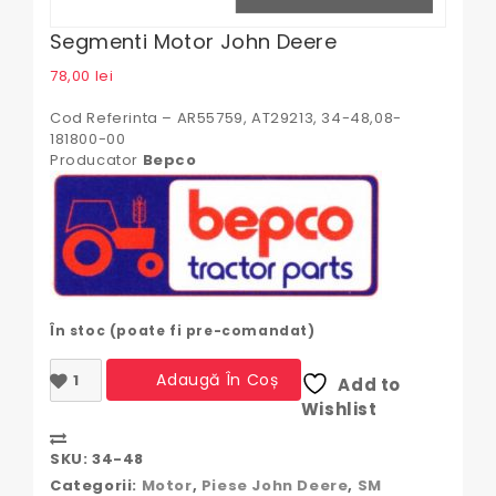
Segmenti Motor John Deere
78,00
lei
Cod Referinta – AR55759, AT29213, 34-48,08-
181800-00
Producator
Bepco
În stoc (poate fi pre-comandat)
Cantitate
Adaugă În Coș
Add to
Segmenti
Wishlist
motor
John
Compare
Deere
SKU:
34-48
Categorii:
Motor
,
Piese John Deere
,
SM