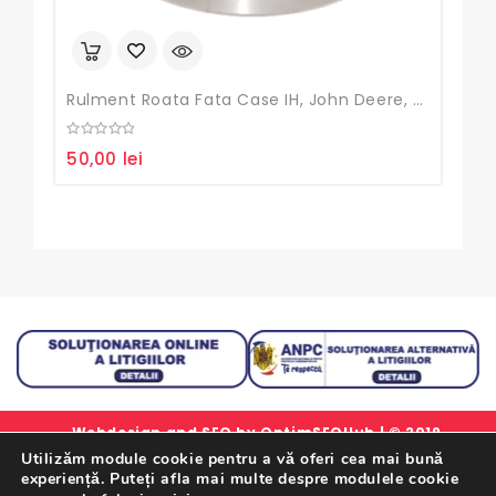
Rulment Roata Fata Case IH, John Deere, David Brown , Fendt , Massey Ferguson , LM48548/10
Set
0
0
50,00
lei
20,
out
out
of
of
5
5
Webdesign and SEO by
OptimSEOHub
| © 2019
Utilizăm module cookie pentru a vă oferi cea mai bună
simlorex.ro - Toate drepturile rezervate.
experiență. Puteți afla mai multe despre modulele cookie
Formular Retur Garantii
|
Certificat Garantie
|
Politica