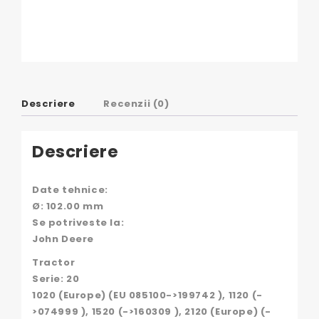
Descriere
Recenzii (0)
Descriere
Date tehnice:
Ø: 102.00 mm
Se potriveste la:
John Deere
Tractor
Serie: 20
1020 (Europe) (EU 085100->199742 ), 1120 (-
>074999 ), 1520 (->160309 ), 2120 (Europe) (-