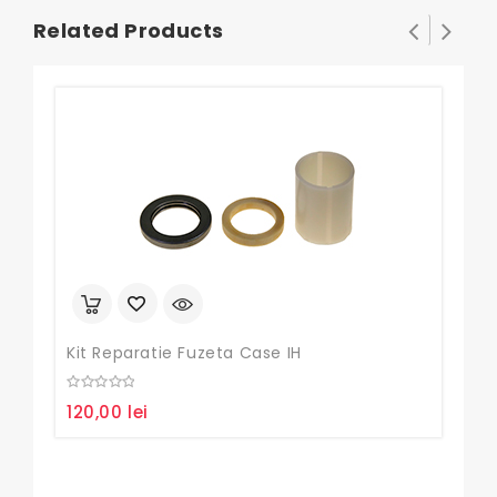
Related Products
Kit Reparatie Fuzeta Case IH
0
120,00
lei
out
of
5
Gar
0