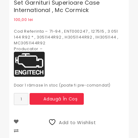
Set Garnituri Superioare Case
International , Mc Cormick
100,00
lei
Cod Referinta – 71-94 , ENT000247 , 127515 , 3 051
144 R92 * , 3051144R92 , H3051144R92 , IH3051144 ,
MC3051144R92
Producator –
Doar 1 rămase în stoc (poate fi pre-comandat)
Cantitate
Adaugă În Coș
Set
garnituri
superioare
Case
Add to Wishlist
International
,
Compare
Mc