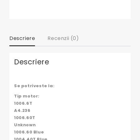
Fiat,
JCB,
John
Deere,
Landini,
Massey
Descriere
Recenzii (0)
Ferguson,
Perkins
Descriere
Se potriveste la:
Tip motor:
1006.6T
A4.236
1006.60T
Unknown
1006.60 Blue
1004.40T Blue