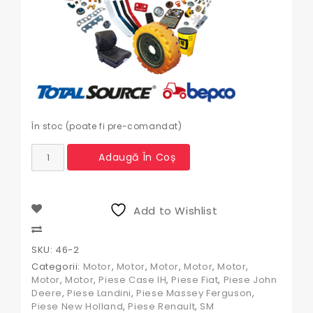
În stoc (poate fi pre-comandat)
Cantitate
Adaugă În Coș
Siguranta
supapa
Case-
IH
Add to Wishlist
Claas
-
Compare
Harvesting,
SKU:
46-2
Claas
Categorii:
Motor
,
Motor
,
Motor
,
Motor
,
Motor
,
/
Motor
,
Motor
,
Piese Case IH
,
Piese Fiat
,
Piese John
Renault,
Deere
,
Piese Landini
,
Piese Massey Ferguson
,
David
Piese New Holland
,
Piese Renault
,
SM
Brown,