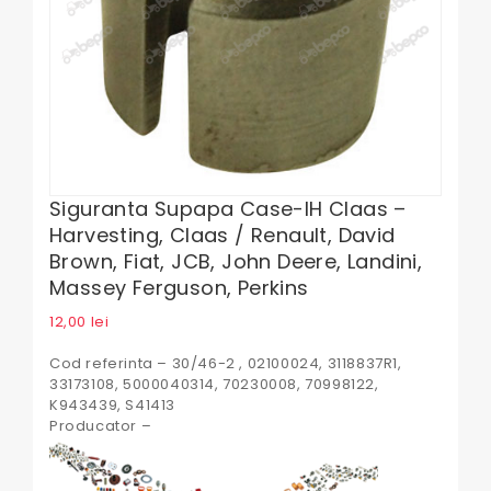
Siguranta Supapa Case-IH Claas –
Harvesting, Claas / Renault, David
Brown, Fiat, JCB, John Deere, Landini,
Massey Ferguson, Perkins
12,00
lei
Cod referinta – 30/46-2 , 02100024, 3118837R1,
33173108, 5000040314, 70230008, 70998122,
K943439, S41413
Producator –