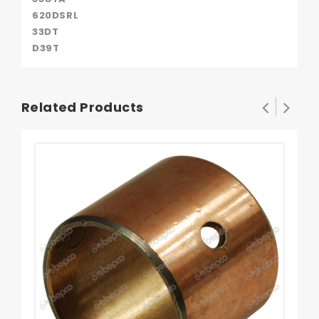
620DSRL
33DT
D39T
Related Products