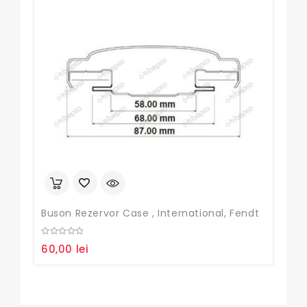
Buson Rezervor Case , International, Fendt
0
0
60,00
lei
99,
out
out
of
of
5
5