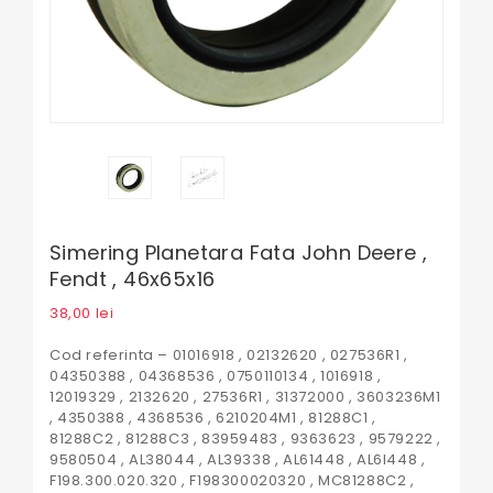
Simering Planetara Fata John Deere ,
Fendt , 46x65x16
38,00
lei
Cod referinta – 01016918 , 02132620 , 027536R1 ,
04350388 , 04368536 , 0750110134 , 1016918 ,
12019329 , 2132620 , 27536R1 , 31372000 , 3603236M1
, 4350388 , 4368536 , 6210204M1 , 81288C1 ,
81288C2 , 81288C3 , 83959483 , 9363623 , 9579222 ,
9580504 , AL38044 , AL39338 , AL61448 , AL6I448 ,
F198.300.020.320 , F198300020320 , MC81288C2 ,