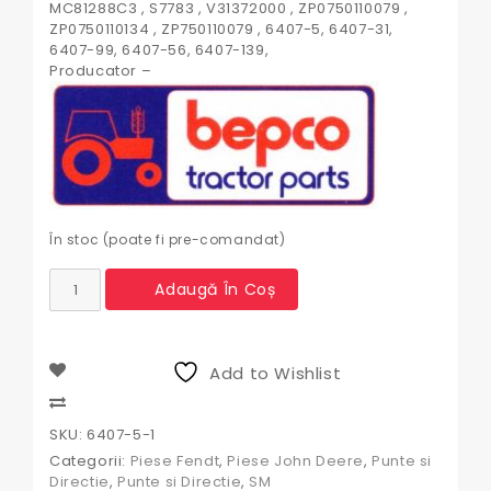
MC81288C3 , S7783 , V31372000 , ZP0750110079 ,
ZP0750110134 , ZP750110079 , 6407-5, 6407-31,
6407-99, 6407-56, 6407-139,
Producator –
În stoc (poate fi pre-comandat)
Cantitate
Adaugă În Coș
Simering
planetara
fata
John
Add to Wishlist
Deere
,
Compare
Fendt
SKU:
6407-5-1
,
Categorii:
Piese Fendt
,
Piese John Deere
,
Punte si
46x65x16
Directie
,
Punte si Directie
,
SM