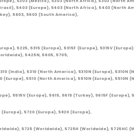
Europe), 5303 (Mexico), 5303 (North Africa), 5303 (North Am
Brasil), 5403 (Europe), 5403 (North Africa), 5403 (North A
rkey), 5603, 5603 (South America),
urope), 5225, 5315 (Europe), 5315F (Europe), 5315V (Europe)
rldwide), 5425N, 5605, 5705,
5310 (India), 5310 (North America), 5310N (Europe), 5310N (
0 (Europe), 5510 (North America), 5510N (Europe), 5510N (N
ope), 5515V (Europe), 5615, 5615 (Turkey), 5615F (Europe), 
 (Europe), 5720 (Europe), 5820 (Europe),
rldwide), 5725 (Worldwide), 5725H (Worldwide), 5725HC (