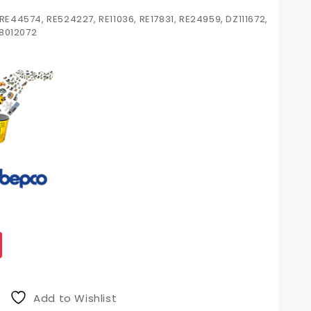
 RE44574, RE524227, RE11036, RE17831, RE24959, DZ111672,
38012072
Add to Wishlist