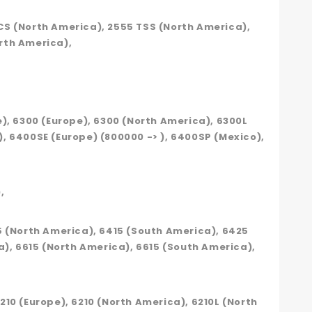
CS (North America), 2555 TSS (North America),
rth America),
e), 6300 (Europe), 6300 (North America), 6300L
, 6400SE (Europe) (800000 -> ), 6400SP (Mexico),
,
5 (North America), 6415 (South America), 6425
a), 6615 (North America), 6615 (South America),
6210 (Europe), 6210 (North America), 6210L (North