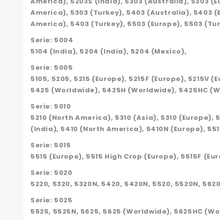
America), 5203S (India), 5303 (Australia), 5303 (
America), 5303 (Turkey), 5403 (Australia), 5403 (
America), 5403 (Turkey), 5503 (Europe), 5503 (Tu
Serie: 5004
5104 (India), 5204 (India), 5204 (Mexico),
Serie: 5005
5105, 5205, 5215 (Europe), 5215F (Europe), 5215V (E
5425 (Worldwide), 5425H (Worldwide), 5425HC (Wo
Serie: 5010
5210 (North America), 5310 (Asia), 5310 (Europe), 
(India), 5410 (North America), 5410N (Europe), 551
Serie: 5015
5515 (Europe), 5515 High Crop (Europe), 5515F (Eur
Serie: 5020
5220, 5320, 5320N, 5420, 5420N, 5520, 5520N, 5620
Serie: 5025
5525, 5525N, 5625, 5625 (Worldwide), 5625HC (Wo