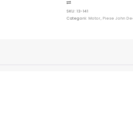
Deere
Compare
SKU:
13-141
Categorii:
Motor
,
Piese John De