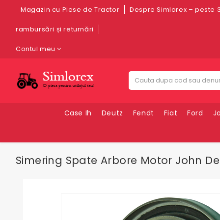
Magazin cu Piese de Tractor
Despre Simlorex – peste 3
rambursări și returnări
Contul meu
Case Ih
Deutz
Fendt
Fiat
Ford
J
Simering Spate Arbore Motor John De