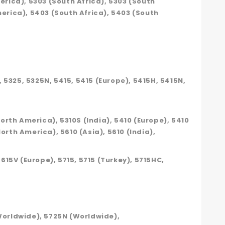
erica), 5303 (South Africa), 5303 (South
merica), 5403 (South Africa), 5403 (South
, 5325, 5325N, 5415, 5415 (Europe), 5415H, 5415N,
North America), 5310S (India), 5410 (Europe), 5410
orth America), 5610 (Asia), 5610 (India),
5615V (Europe), 5715, 5715 (Turkey), 5715HC,
Worldwide), 5725N (Worldwide),