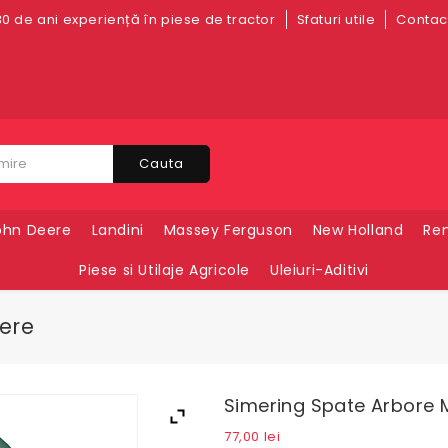
0 de ani experiență în piese de tractor
Sfaturi utile
Contact
Cauta
ohn Deere
Landini
Massey Ferguson
New Holland
Ren
Piese si Utilaje Agricole
Uleiuri-Aditivi
ere
Simering Spate Arbore 
77,00
lei