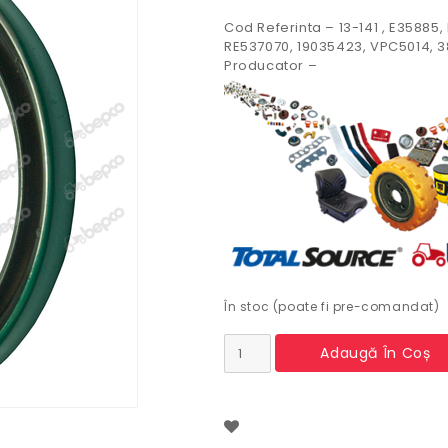
Cod Referinta – 13-141 , E35885,
RE537070, 19035423, VPC5014, 
Producator –
În stoc (poate fi pre-comandat)
Cantitate
Adaugă În Coș
Simering
spate
arbore
motor
John