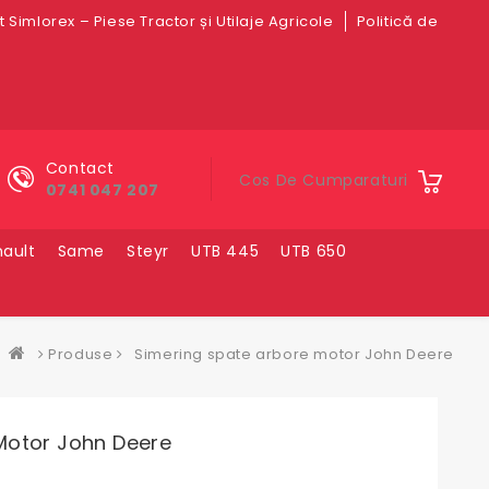
 Simlorex – Piese Tractor și Utilaje Agricole
Politică de
Contact
Cos De Cumparaturi
0741 047 207
ault
Same
Steyr
UTB 445
UTB 650
Produse
Simering spate arbore motor John Deere
Motor John Deere