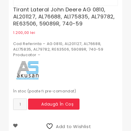
Tirant Lateral John Deere AG 0810,
AL201127, AL76688, AL175835, AL79782,
RE63506, 59089R, 740-59
1.200,00
lei
Cod Referinta – AG 0810, AL201127, AL76688,
AL175835, AL79782, RE63506, 59089R, 740-59
Producator –
În stoc (poate fi pre-comandat)
Cantitate
Adaugă În Coș
Tirant
lateral
John
Deere
Add to Wishlist
AG