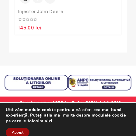
Injector John Deere
0
145,00
lei
out
of
5
Webdesign and SEO by
OptimSEOHub
| © 2019
Utilizăm module cookie pentru a vă oferi cea mai bună
simlorex.ro - Toate drepturile rezervate.
experiență. Puteți afla mai multe despre modulele cookie
Formular Retur Garantii
|
Certificat Garantie
|
Politica
aici
.
pe care le folosim
De Confidentialitate
|
Termeni Si Conditii
Accept
Retrageți-Vă Din Contract Aici