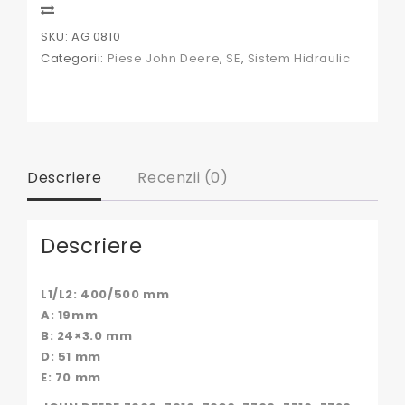
0810,
Compare
AL201127,
SKU:
AG 0810
AL76688,
Categorii:
Piese John Deere
,
SE
,
Sistem Hidraulic
AL175835,
AL79782,
RE63506,
59089R,
740-
59
Descriere
Recenzii (0)
Descriere
L1/L2: 400/500 mm
A: 19mm
B: 24×3.0 mm
D: 51 mm
E: 70 mm