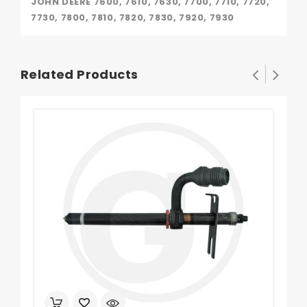
JOHN DEERE 7600, 7610, 7630, 7700, 7710, 7720,
7730, 7800, 7810, 7820, 7830, 7920, 7930
Related Products
Set 
0
120
out
of
5