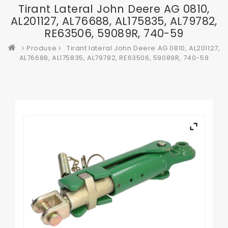
Tirant Lateral John Deere AG 0810,
AL201127, AL76688, AL175835, AL79782,
RE63506, 59089R, 740-59
Produse
Tirant lateral John Deere AG 0810, AL201127,
AL76688, AL175835, AL79782, RE63506, 59089R, 740-59