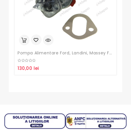
Pompa Alimentare Ford, Landini, Massey Ferguson
Set 
0
0
130,00
lei
185
out
out
of
of
5
5