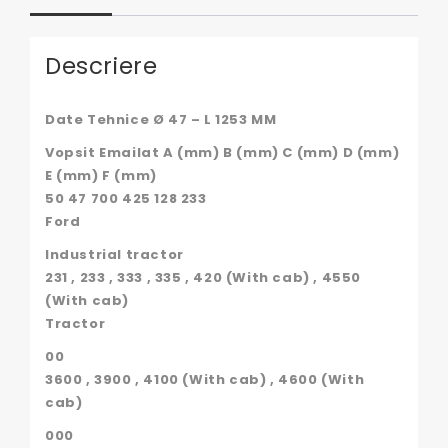
Descriere
Date Tehnice Ø 47 – L 1253 MM
Vopsit Emailat A (mm) B (mm) C (mm) D (mm)
E (mm) F (mm)
50 47 700 425 128 233
Ford
Industrial tractor
231 , 233 , 333 , 335 , 420 (With cab) , 4550
(With cab)
Tractor
00
3600 , 3900 , 4100 (With cab) , 4600 (With
cab)
000