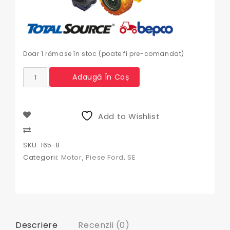
Doar 1 rămase în stoc (poate fi pre-comandat)
Cantitate
Adaugă În Coș
Toba
esapament
Ford
Add to Wishlist
Compare
SKU:
165-8
Categorii:
Motor
,
Piese Ford
,
SE
Descriere
Recenzii (0)