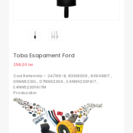
Toba Esapament Ford
258,00
lei
Cod Referinta – 24/165-8, 83918009 , 83949817 ,
D5NN5230L , D7NN5230A , E4NN5230FA17 ,
E4NN5230FA17M
Producator