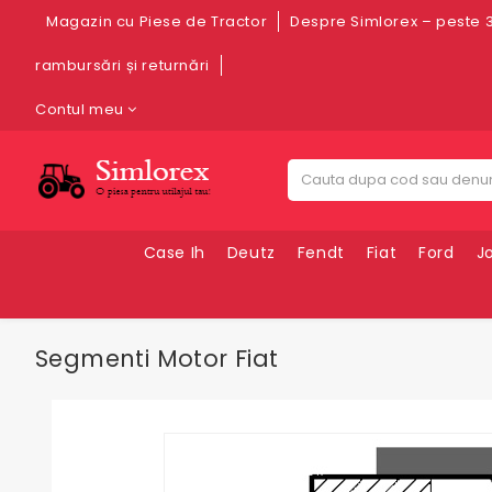
Magazin cu Piese de Tractor
Despre Simlorex – peste 3
rambursări și returnări
Contul meu
Case Ih
Deutz
Fendt
Fiat
Ford
J
Segmenti Motor Fiat