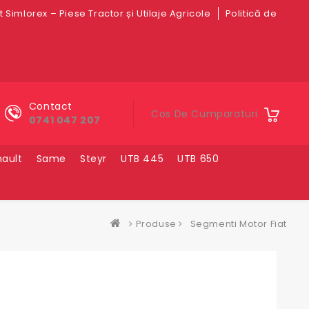
 Simlorex – Piese Tractor și Utilaje Agricole
Politică de
Contact
Cos De Cumparaturi
0741 047 207
ault
Same
Steyr
UTB 445
UTB 650
Produse
Segmenti Motor Fiat