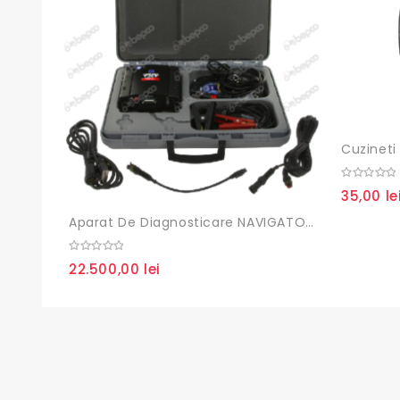
Cuzineti
0
35,00
le
out
of
5
Aparat De Diagnosticare NAVIGATOR TXT AVEC SW OHW
0
22.500,00
lei
out
of
5