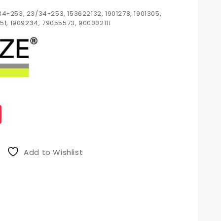
4-253, 23/34-253, 153622132, 1901278, 1901305,
051, 1909234, 79055573, 900002111
Add to Wishlist