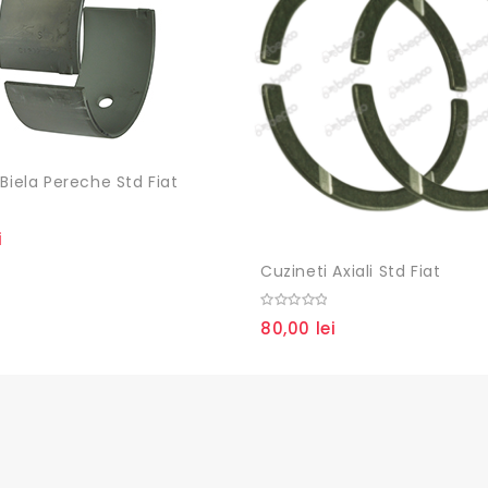
 Biela Pereche Std Fiat
i
Cuzineti Axiali Std Fiat
0
80,00
lei
out
of
5