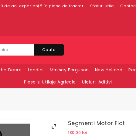
0 de ani experiență în piese de tractor
Sfaturi utile
Contact
Cauta
ohn Deere
Landini
Massey Ferguson
New Holland
Ren
Piese si Utilaje Agricole
Uleiuri-Aditivi
Segmenti Motor Fiat
130,00
lei