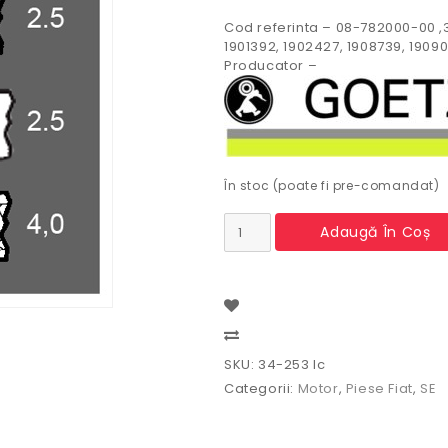
Cod referinta – 08-782000-00 ,3
1901392, 1902427, 1908739, 1909
Producator –
În stoc (poate fi pre-comandat)
Cantitate
Adaugă În Coș
Segmenti
Motor
Fiat
Compare
SKU:
34-253 Ic
Categorii:
Motor
,
Piese Fiat
,
SE