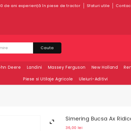
0 de ani experiență în piese de tractor
Sfaturi utile
Contact
Cauta
ohn Deere
Landini
Massey Ferguson
New Holland
Ren
Piese si Utilaje Agricole
Uleiuri-Aditivi
Simering Bucsa Ax Ridic
36,00
lei