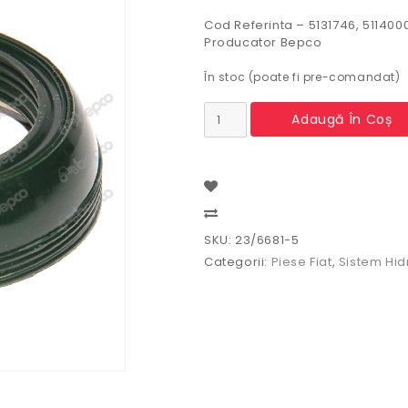
Cod Referinta – 5131746, 511400
Producator Bepco
În stoc (poate fi pre-comandat)
Cantitate
Adaugă În Coș
Simering
bucsa
ax
ridicator
Fiat
Compare
SKU:
23/6681-5
Categorii:
Piese Fiat
,
Sistem Hid