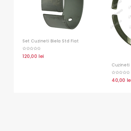
Set Cuzineti Biela Std Fiat
0
120,00
lei
out
of
5
Cuzineti 
0
40,00
le
out
of
5