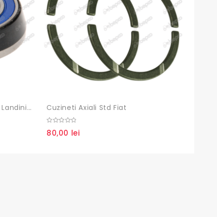
Rulment Presiune Fiat, Ford, Landini, New Holland,
Cuzineti Axiali Std Fiat
Pompa
0
0
80,00
lei
450,
out
out
of
of
5
5