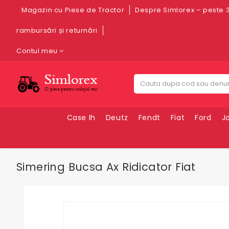
Magazin cu Piese de Tractor
Despre Simlorex – peste 3
rambursări și returnări
Contul meu
Case Ih
Deutz
Fendt
Fiat
Ford
J
Simering Bucsa Ax Ridicator Fiat