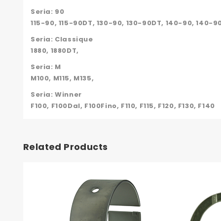
Seria: 90
115-90, 115-90DT, 130-90, 130-90DT, 140-90, 140-9
Seria: Classique
1880, 1880DT,
Seria: M
M100, M115, M135,
Seria: Winner
F100, F100Dal, F100Fino, F110, F115, F120, F130, F140
Related Products