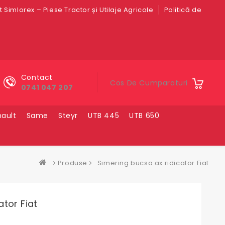
 Simlorex – Piese Tractor și Utilaje Agricole
Politică de
Contact
Cos De Cumparaturi
0741 047 207
ault
Same
Steyr
UTB 445
UTB 650
Produse
Simering bucsa ax ridicator Fiat
ator Fiat