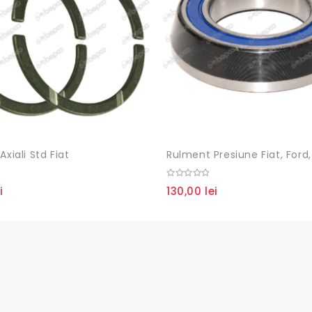
Axiali Std Fiat
0
i
130,00
lei
out
of
5