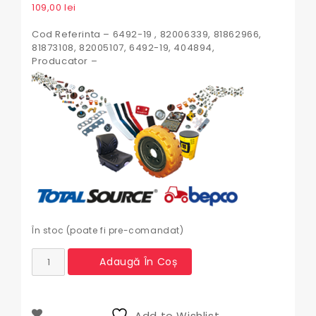
109,00
lei
Cod Referinta – 6492-19 , 82006339, 81862966,
81873108, 82005107, 6492-19, 404894,
Producator –
În stoc (poate fi pre-comandat)
Cantitate
Adaugă În Coș
Bucsa
cuplare
4x4
Ford
Add to Wishlist