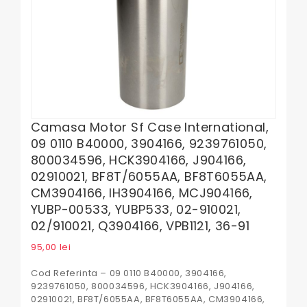
Camasa Motor Sf Case International,
09 0110 B40000, 3904166, 9239761050,
800034596, HCK3904166, J904166,
02910021, BF8T/6055AA, BF8T6055AA,
CM3904166, IH3904166, MCJ904166,
YUBP-00533, YUBP533, 02-910021,
02/910021, Q3904166, VPB1121, 36-91
95,00
lei
Cod Referinta – 09 0110 B40000, 3904166,
9239761050, 800034596, HCK3904166, J904166,
02910021, BF8T/6055AA, BF8T6055AA, CM3904166,