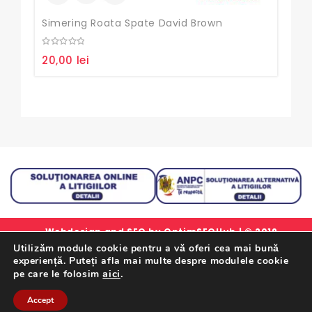
Simering Roata Spate David Brown
Sim
0
0
20,00
lei
38,
out
out
of
of
5
5
Webdesign and SEO by
OptimSEOHub
| © 2019
Utilizăm module cookie pentru a vă oferi cea mai bună
simlorex.ro - Toate drepturile rezervate.
experiență. Puteți afla mai multe despre modulele cookie
Formular Retur Garantii
|
Certificat Garantie
|
Politica
aici
.
pe care le folosim
De Confidentialitate
|
Termeni Si Conditii
Accept
Retrageți-Vă Din Contract Aici