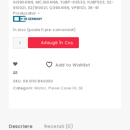
IH3904166, MCJ904166, YUBP-00533, YUBP533, 02-
910021, 02/910021, Q3904166, VPB1121, 36-91
Producator –
În stoc (poate fi pre-comandat)
Cantitate
Adaugă În Coș
Camasa
motor
sf
Case
Add to Wishlist
International,
09
Compare
0110
SKU:
09 0110 B40000
B40000,
Categorii:
Motor
,
Piese Case IH
,
SE
3904166,
9239761050,
800034596,
HCK3904166,
J904166,
02910021,
BF8T/6055AA,
Descriere
Recenzii (0)
BF8T6055AA,