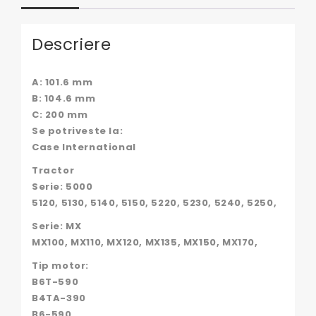
CM3904166,
IH3904166,
MCJ904166,
Descriere
YUBP-
00533,
YUBP533,
A: 101.6 mm
02-
B: 104.6 mm
910021,
C: 200 mm
02/910021,
Q3904166,
Se potriveste la:
VPB1121,
Case International
36-
91
Tractor
Serie: 5000
5120, 5130, 5140, 5150, 5220, 5230, 5240, 5250,
Serie: MX
MX100, MX110, MX120, MX135, MX150, MX170,
Tip motor:
B6T-590
B4TA-390
B6-590