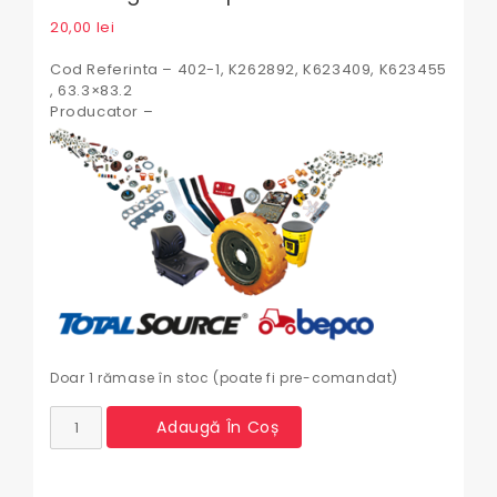
20,00
lei
Cod Referinta – 402-1, K262892, K623409, K623455
, 63.3×83.2
Producator –
Doar 1 rămase în stoc (poate fi pre-comandat)
Cantitate
Adaugă În Coș
Simering
roata
spate