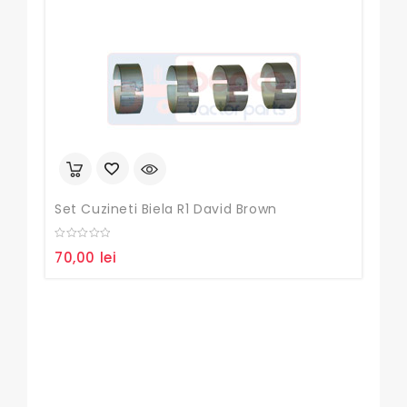
Set Cuzineti Biela R1 David Brown
SIM
0
0
70,00
lei
55
out
out
of
of
5
5