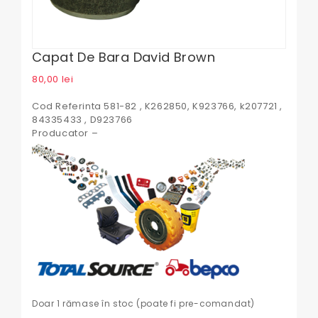
Capat De Bara David Brown
80,00
lei
Cod Referinta 581-82 , K262850, K923766, k207721 ,
84335433 , D923766
Producator –
Doar 1 rămase în stoc (poate fi pre-comandat)