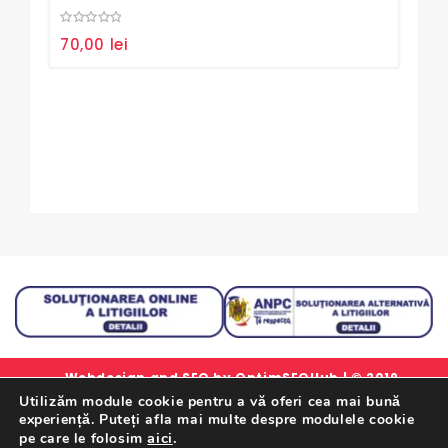
0
0
70,00
lei
2.6
out
out
of
of
5
5
Webdesign and SEO by
OptimSEOHub
| © 2019
Utilizăm module cookie pentru a vă oferi cea mai bună
simlorex.ro - Toate drepturile rezervate.
experiență. Puteți afla mai multe despre modulele cookie
Formular Retur Garantii
|
Certificat Garantie
|
Politica
aici
.
pe care le folosim