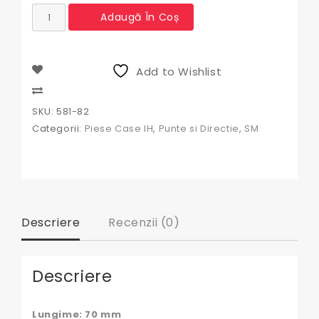
Cantitate
Adaugă În Coș
Capat
de
bara
David
Add to Wishlist
Brown
Compare
SKU:
581-82
Categorii:
Piese Case IH
,
Punte si Directie
,
SM
Descriere
Recenzii (0)
Descriere
Lungime: 70 mm