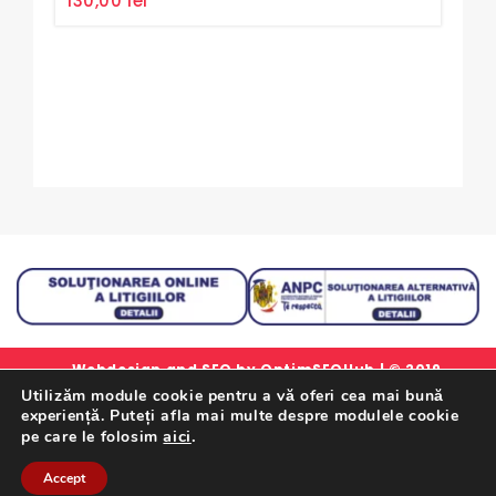
130,00
lei
40
out
out
of
of
5
5
Webdesign and SEO by
OptimSEOHub
| © 2019
Utilizăm module cookie pentru a vă oferi cea mai bună
simlorex.ro - Toate drepturile rezervate.
experiență. Puteți afla mai multe despre modulele cookie
Formular Retur Garantii
|
Certificat Garantie
|
Politica
aici
.
pe care le folosim
De Confidentialitate
|
Termeni Si Conditii
Accept
Retrageți-Vă Din Contract Aici