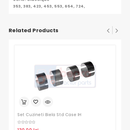
353, 383, 423, 453, 553, 654, 724,
Related Products
Set Cuzineti Biela Std Case IH
Bus
0
0