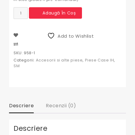
Cantitate
Adaugă În Coș
Comutator
lumini
Case
IH
Add to Wishlist
Compare
SKU:
958-1
Categorii:
Accesorii si alte piese
,
Piese Case IH
,
SM
Descriere
Recenzii (0)
Descriere