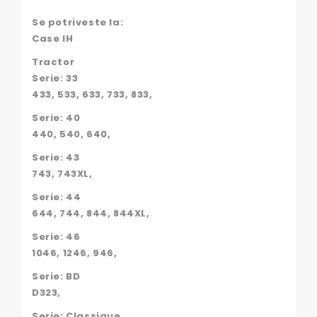
Se potriveste la:
Case IH
Tractor
Serie: 33
433, 533, 633, 733, 833,
Serie: 40
440, 540, 640,
Serie: 43
743, 743XL,
Serie: 44
644, 744, 844, 844XL,
Serie: 46
1046, 1246, 946,
Serie: BD
D323,
Serie: Classique