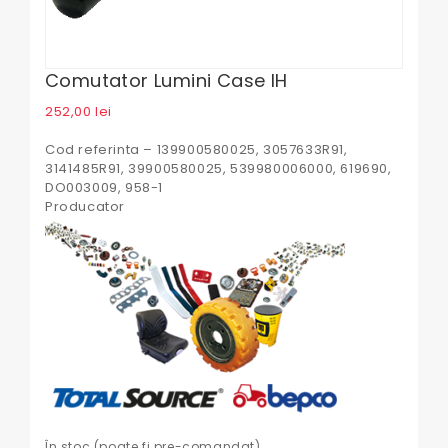
Comutator Lumini Case IH
252,00
lei
Cod referinta – 139900580025, 3057633R91,
3141485R91, 39900580025, 539980006000, 619690,
DO003009, 958-1
Producator
În stoc (poate fi pre-comandat)