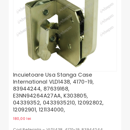
Incuietoare Usa Stanga Case
International VLD1438, 4170-19,
83944244, 87639168,
E3NN94264A27AA, K303805,
04339352, 0433935210, 12092802,
12092901, 121134000,
180,00
lei
Cod Referinta – VLD1438, 4170-19, 83944244,