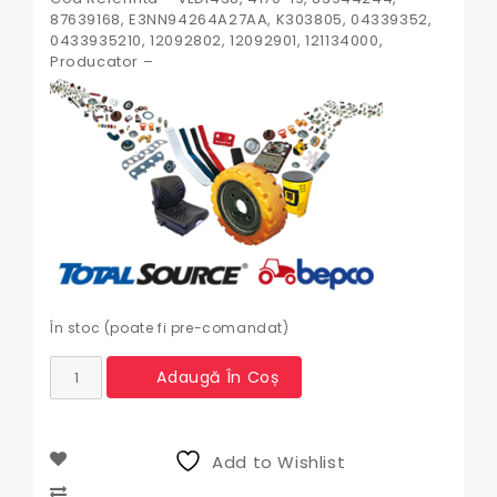
87639168, E3NN94264A27AA, K303805, 04339352,
0433935210, 12092802, 12092901, 121134000,
Producator –
În stoc (poate fi pre-comandat)
Cantitate
Adaugă În Coș
Incuietoare
usa
stanga
Case
Add to Wishlist
International
VLD1438,
Compare