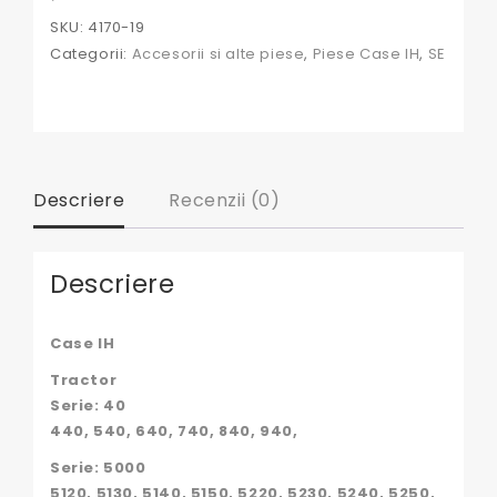
4170-
SKU:
4170-19
19,
Categorii:
Accesorii si alte piese
,
Piese Case IH
,
SE
83944244,
87639168,
E3NN94264A27AA,
K303805,
04339352,
0433935210,
12092802,
Descriere
Recenzii (0)
12092901,
121134000,
Descriere
Case IH
Tractor
Serie: 40
440, 540, 640, 740, 840, 940,
Serie: 5000
5120, 5130, 5140, 5150, 5220, 5230, 5240, 5250,