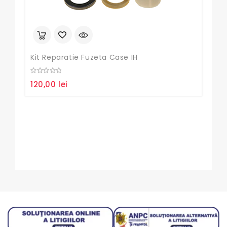
Kit Reparatie Fuzeta Case IH
Set 
0
0
120,00
lei
70,
out
out
of
of
5
5