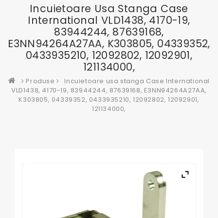
Incuietoare Usa Stanga Case
International VLD1438, 4170-19,
83944244, 87639168,
E3NN94264A27AA, K303805, 04339352,
0433935210, 12092802, 12092901,
121134000,
Produse
Incuietoare usa stanga Case International
VLD1438, 4170-19, 83944244, 87639168, E3NN94264A27AA,
K303805, 04339352, 0433935210, 12092802, 12092901,
121134000,