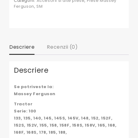
Categorii:
Accesorii si alte piese
,
Piese Massey
Ferguson
,
SM
Descriere
Recenzii (0)
Descriere
Se potriveste la:
Massey Ferguson
Tractor
Serie: 100
133, 135, 140, 145, 145S, 145V, 148, 152, 152F,
152S, 152V, 155, 158, 158F, 158S, 158V, 165, 168,
168F, 168S, 178, 185, 188,