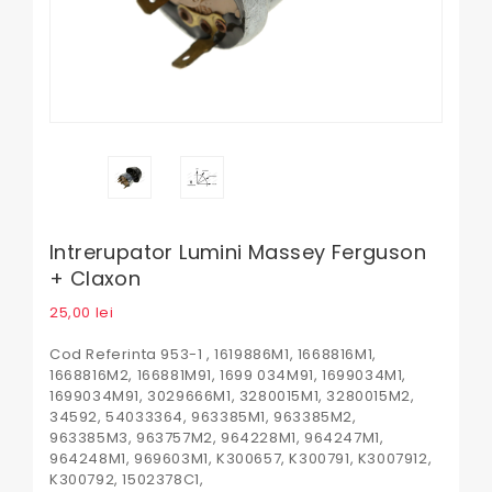
Intrerupator Lumini Massey Ferguson
+ Claxon
25,00
lei
Cod Referinta 953-1 , 1619886M1, 1668816M1,
1668816M2, 166881M91, 1699 034M91, 1699034M1,
1699034M91, 3029666M1, 3280015M1, 3280015M2,
34592, 54033364, 963385M1, 963385M2,
963385M3, 963757M2, 964228M1, 964247M1,
964248M1, 969603M1, K300657, K300791, K3007912,
K300792, 1502378C1,