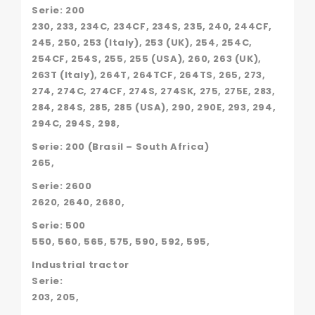
Serie: 200
230, 233, 234C, 234CF, 234S, 235, 240, 244CF,
245, 250, 253 (Italy), 253 (UK), 254, 254C,
254CF, 254S, 255, 255 (USA), 260, 263 (UK),
263T (Italy), 264T, 264TCF, 264TS, 265, 273,
274, 274C, 274CF, 274S, 274SK, 275, 275E, 283,
284, 284S, 285, 285 (USA), 290, 290E, 293, 294,
294C, 294S, 298,
Serie: 200 (Brasil – South Africa)
265,
Serie: 2600
2620, 2640, 2680,
Serie: 500
550, 560, 565, 575, 590, 592, 595,
Industrial tractor
Serie:
203, 205,