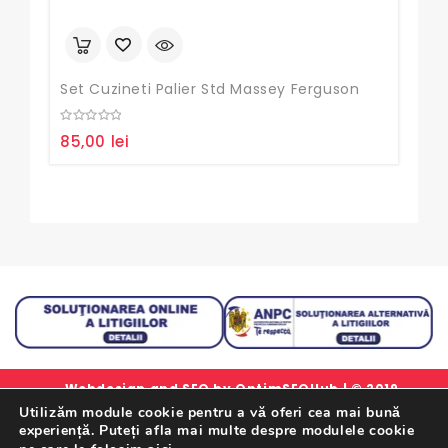
Set Cuzineti Palier Std Massey Ferguson
0
0
85,00
lei
35,
out
out
of
of
5
5
Webdesign and SEO by
OptimSEOHub
| © 2019
Utilizăm module cookie pentru a vă oferi cea mai bună
simlorex.ro - Toate drepturile rezervate.
experiență. Puteți afla mai multe despre modulele cookie
Formular Retur Garantii
|
Certificat Garantie
|
Politica