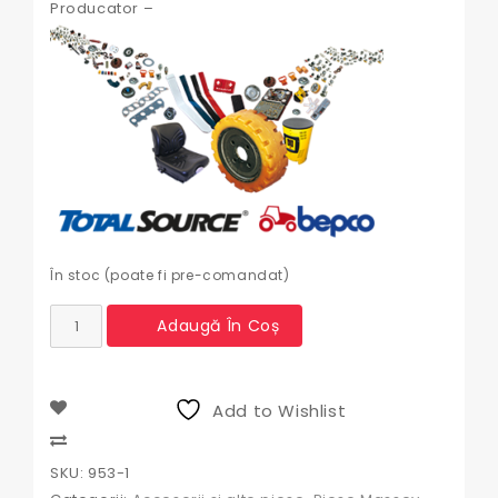
Producator –
În stoc (poate fi pre-comandat)
Cantitate
Adaugă În Coș
Intrerupator
lumini
Massey
Ferguson
Add to Wishlist
+
claxon
Compare
SKU:
953-1