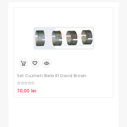
Set Cuzineti Biela R1 David Brown
Diu
0
0
70,00
lei
95
out
out
of
of
5
5