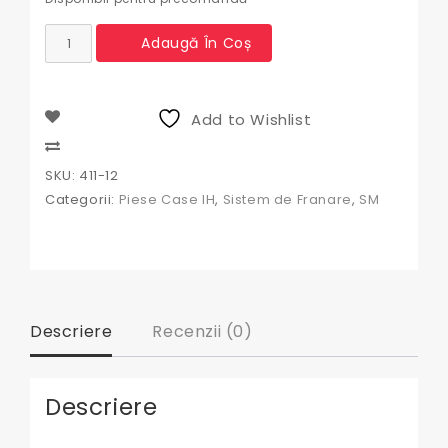
Cantitate
Adaugă În Coș
Kit
reparatie
pompa
frana
Add to Wishlist
Case
IH
Compare
SKU:
411-12
Categorii:
Piese Case IH
,
Sistem de Franare
,
SM
Descriere
Recenzii (0)
Descriere