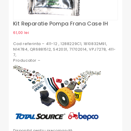
Kit Reparatie Pompa Frana Case IH
61,00
lei
Cod referinta – 411-12 , 1288229C1, 1810832M91,
N14784, QR6881512, S42031, 71702014, VPJ7278, 411-
7,
Producator –
Disponibil pentru precomandă