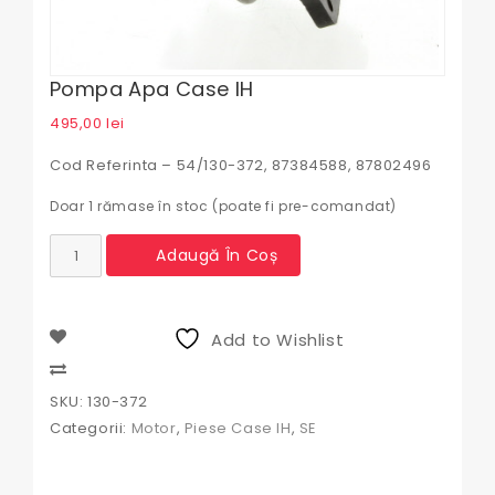
Pompa Apa Case IH
495,00
lei
Cod Referinta – 54/130-372, 87384588, 87802496
Doar 1 rămase în stoc (poate fi pre-comandat)
Cantitate
Adaugă În Coș
Pompa
apa
Case
IH
Add to Wishlist
Compare
SKU:
130-372
Categorii:
Motor
,
Piese Case IH
,
SE