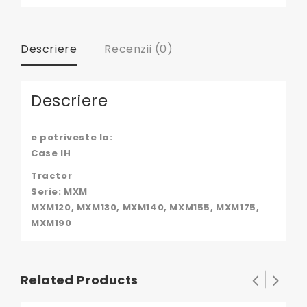
Descriere
Recenzii (0)
Descriere
e potriveste la:
Case IH
Tractor
Serie: MXM
MXM120, MXM130, MXM140, MXM155, MXM175,
MXM190
Related Products