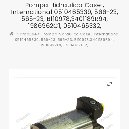
Pompa Hidraulica Case ,
International 0510465339, 566-23,
565-23, B110978,3401189R94,
1986962C1, 0510465332,
Produse
Pompa hidraulica Case , International
0510465339, 566-23, 565-23, B110978,3401189R94,
1986962C1, 0510465332,