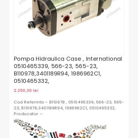
Pompa Hidraulica Case , International
0510465339, 566-23, 565-23,
B110978,3401189R94, 1986962C1,
0510465332,
2.250,00
lei
Cod Referinta – B110978 , 0510465339, 566-23, 565-
23, B110978,3401189R94, 1986962C1, 0510465332,
Producator –