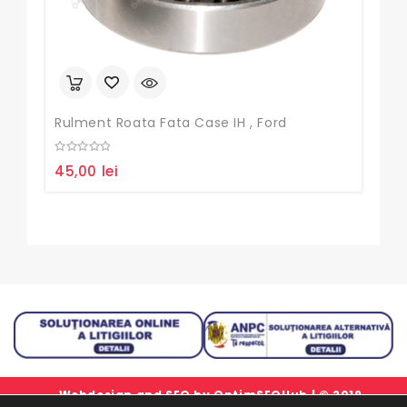
Cuz
0
45
out
of
5
Rulment Roata Fata Case IH , Ford
0
45,00
lei
out
of
5
Webdesign and SEO by
OptimSEOHub
| © 2019