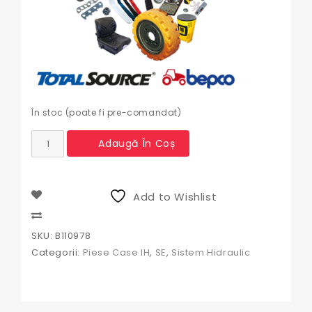
În stoc (poate fi pre-comandat)
Cantitate
Adaugă În Coș
Pompa
hidraulica
Case
,
Add to Wishlist
International
0510465339,
Compare
566-
SKU:
B110978
23,
Categorii:
Piese Case IH
,
SE
,
Sistem Hidraulic
565-
23,
B110978,3401189R94,
1986962C1,
0510465332,