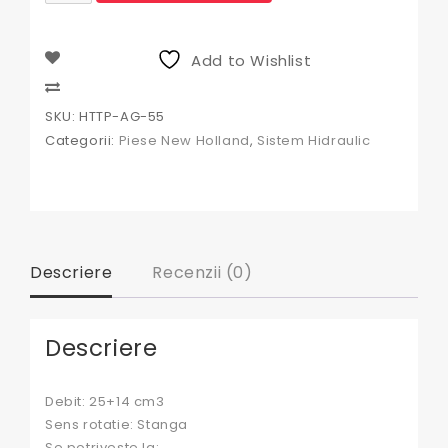
hidraulica
New
Holland
Add to Wishlist
HTTP-
AG-
Compare
55,
SKU:
HTTP-AG-55
87472285,
Categorii:
Piese New Holland
,
Sistem Hidraulic
87386049,
87601805,
87601808,
84540005,
84540007,
87472286,
87593048,
Descriere
Recenzii (0)
0517765306,
565-
268
Descriere
Debit: 25+14 cm3
Sens rotatie: Stanga
Se potriveste la: