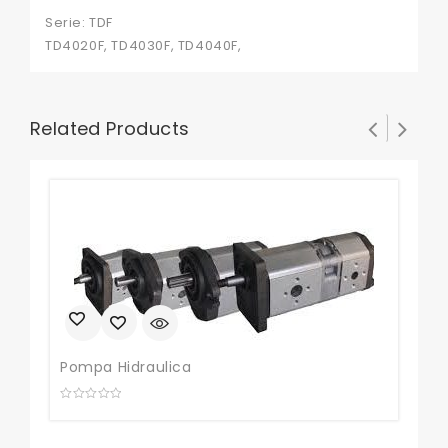
Serie: TDF
TD4020F, TD4030F, TD4040F,
Related Products
Pompa Hidraulica
0
out
of
5