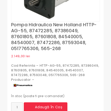
Pompa Hidraulica New Holland HTTP-
AG-55, 87472285, 87386049,
87601805, 87601808, 84540005,
84540007, 87472286, 87593048,
0517765306, 565-268
2.149,00
lei
Cod Referinta – HTTP-AG-55, 87472285, 87386049,
87601805, 87601808, 84540005, 84540007,
87472286, 87593048, 0517765306, 565-268
Producator –
În stoc (poate fi pre-comandat)
Cantitate
Adaugă În Coș
Pompa