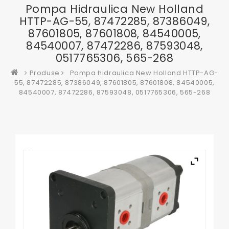
Pompa Hidraulica New Holland
HTTP-AG-55, 87472285, 87386049,
87601805, 87601808, 84540005,
84540007, 87472286, 87593048,
0517765306, 565-268
Produse
Pompa hidraulica New Holland HTTP-AG-
55, 87472285, 87386049, 87601805, 87601808, 84540005,
84540007, 87472286, 87593048, 0517765306, 565-268