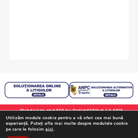
Pom
0
24
out
of
5
Webdesign and SEO by
OptimSEOHub
| © 2019
Utilizăm module cookie pentru a vă oferi cea mai bună
simlorex.ro - Toate drepturile rezervate.
experiență. Puteți afla mai multe despre modulele cookie
Formular Retur Garantii
|
Certificat Garantie
|
Politica
aici
.
pe care le folosim
De Confidentialitate
|
Termeni Si Conditii