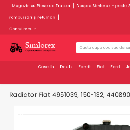
Magazin cu Piese de Tractor
Despre Simlorex – peste 3
rambursări și returnări
Contul meu
Case Ih
Deutz
Fendt
Fiat
Ford
J
Radiator Fiat 4951039, 150-132, 4408