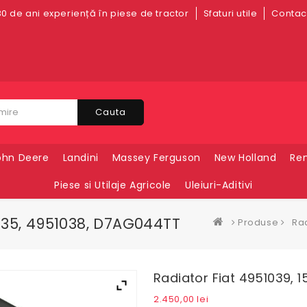
0 de ani experiență în piese de tractor
Sfaturi utile
Contact
Cauta
ohn Deere
Landini
Massey Ferguson
New Holland
Ren
Piese si Utilaje Agricole
Uleiuri-Aditivi
9035, 4951038, D7AG044TT
Produse
Rad
Radiator Fiat 4951039,
2.450,00
lei