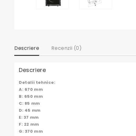
Descriere
Recenzii (0)
Descriere
Detalii tehnice:
A: 670 mm
B: 650 mm
C: 85 mm
D: 45 mm
E: 37 mm
F: 22 mm
G: 370 mm