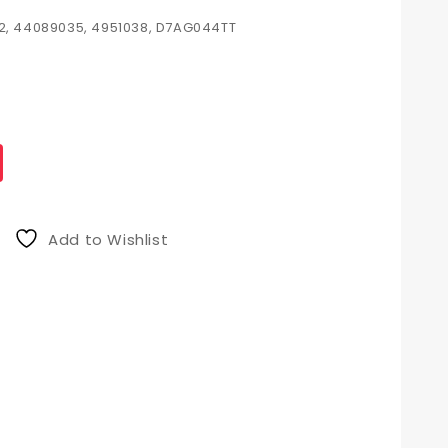
32, 44089035, 4951038, D7AG044TT
Add to Wishlist