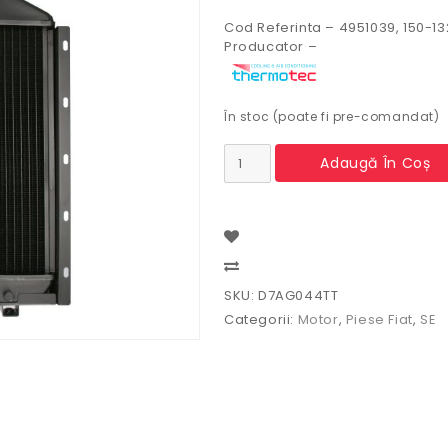
Cod Referinta – 4951039, 150-1
Producator –
În stoc (poate fi pre-comandat)
Cantitate
Adaugă În Coș
Radiator
Fiat
4951039,
150-
132,
44089035,
Compare
4951038,
SKU:
D7AG044TT
D7AG044TT
Categorii:
Motor
,
Piese Fiat
,
SE