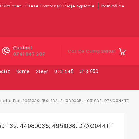
 Simlorex – Piese Tractor și Utilaje Agricole
Politică de
Contact
Cos De Cumparaturi
0741 047 207
ault
Same
Steyr
UTB 445
UTB 650
iator Fiat 4951039, 150-132, 44089035, 4951038, D7AG044TT
 150-132, 44089035, 4951038, D7AG044TT