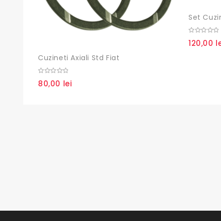
Set Cuzin
0
120,00
l
out
of
5
Cuzineti Axiali Std Fiat
0
80,00
lei
out
of
5