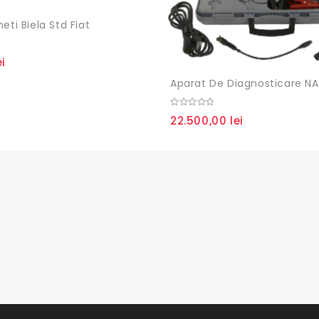
eti Biela Std Fiat
ei
0
22.500,00
lei
out
of
5