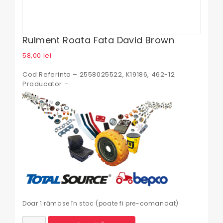
Rulment Roata Fata David Brown
58,00
lei
Cod Referinta – 2558025522, K19186, 462-12
Producator –
Doar 1 rămase în stoc (poate fi pre-comandat)
Cantitate