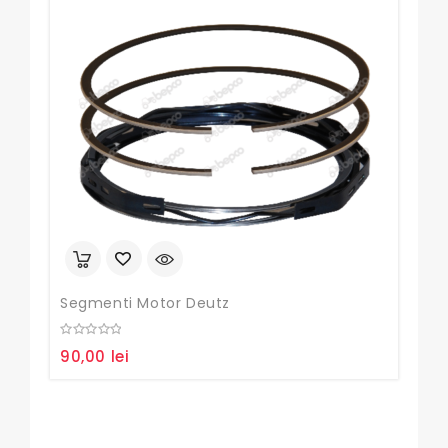
Set 
0
120
out
of
5
Segmenti Motor Deutz
0
90,00
lei
out
of
5