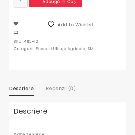
Adaugă În Coș
Rulment
roata
fata
David
Add to Wishlist
Brown
Compare
SKU:
462-12
Categorii:
Piese si Utilaje Agricole
,
SM
Descriere
Recenzii (0)
Descriere
Date tehnice: