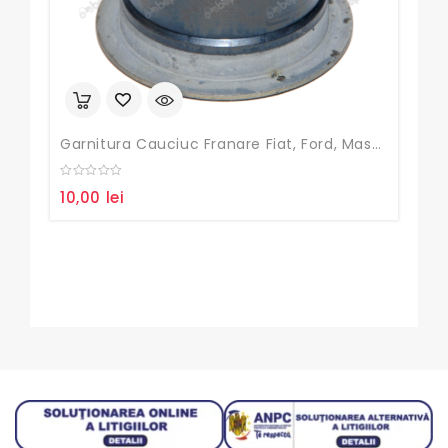
Set 
0
120
out
of
5
Garnitura Cauciuc Franare Fiat, Ford, Massey Ferguson
0
10,00
lei
out
of
5