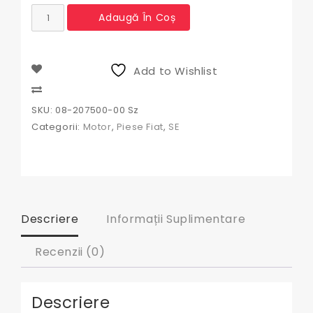
Cantitate
Adaugă În Coș
Segmenti
Motor
Fiat
110
Add to Wishlist
mm
Compare
SKU:
08-207500-00 Sz
Categorii:
Motor
,
Piese Fiat
,
SE
Descriere
Informații Suplimentare
Recenzii (0)
Descriere