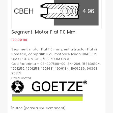
Segmenti Motor Fiat 110 Mm
120,00
lei
Segmenti motor Fiat 110 mm pentru tractor Fiat si
Someca, compatibili cu motoare Iveco 8045.02,
OM CP 3, OM CP 3/100 si OM CN 3.
Cod Referinta – 08-207500-00, 34-266, 153630104,
1901255, 1901258, 1901481, 1909184, 1909236, 90368,
90371
Producator
În stoc (poate fi pre-comandat)