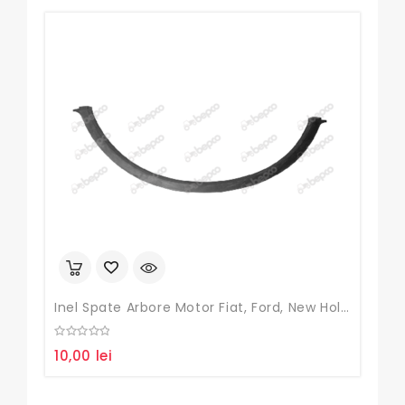
Inel Spate Arbore Motor Fiat, Ford, New Holland, UTB 445
Set 
0
0
10,00
lei
185
out
out
of
of
5
5