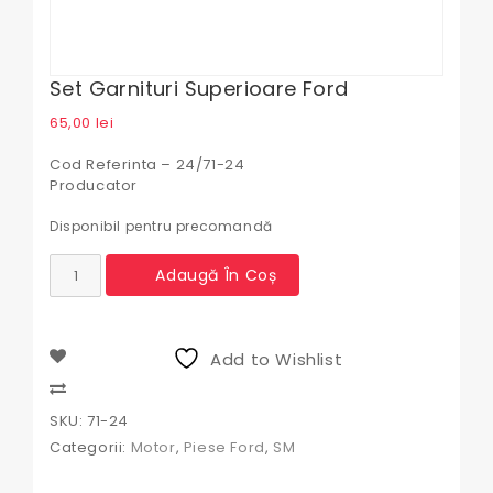
Set Garnituri Superioare Ford
65,00
lei
Cod Referinta – 24/71-24
Producator
Disponibil pentru precomandă
Cantitate
Adaugă În Coș
Set
garnituri
superioare
Ford
Add to Wishlist
Compare
SKU:
71-24
Categorii:
Motor
,
Piese Ford
,
SM