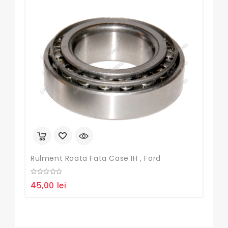
Rulment Roata Fata Case IH , Ford
Rob
0
0
45,00
lei
55
out
out
of
of
5
5