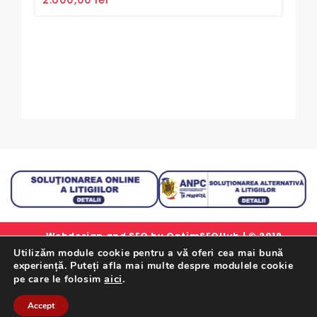
out
of
5
Set
0
30,
out
of
5
Webdesign and SEO by
OptimSEOHub
| © 2019
Utilizăm module cookie pentru a vă oferi cea mai bună
simlorex.ro - Toate drepturile rezervate.
experiență. Puteți afla mai multe despre modulele cookie
Formular Retur Garantii
|
Certificat Garantie
|
Politica
aici
.
pe care le folosim
De Confidentialitate
|
Termeni Si Conditii
Accept
Retrageți-Vă Din Contract Aici