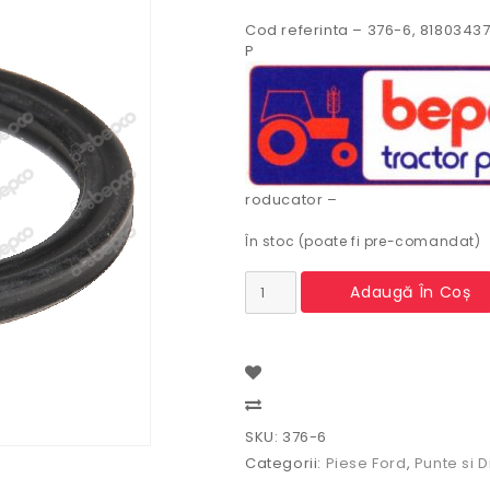
Cod referinta – 376-6, 8180343
P
roducator –
În stoc (poate fi pre-comandat)
Cantitate
Adaugă În Coș
Simering
planetara
spate
Ford
Compare
SKU:
376-6
Categorii:
Piese Ford
,
Punte si D