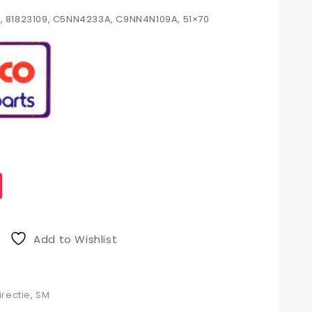
7, 81823109, C5NN4233A, C9NN4N109A, 51×70
Add to Wishlist
irectie
,
SM