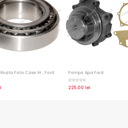
Roata Fata Case IH , Ford
Pompa Apa Ford
0
i
225,00
lei
out
of
5