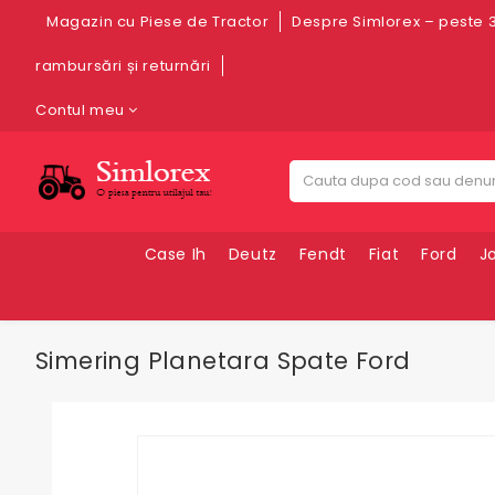
Magazin cu Piese de Tractor
Despre Simlorex – peste 3
rambursări și returnări
Contul meu
Case Ih
Deutz
Fendt
Fiat
Ford
J
Simering Planetara Spate Ford