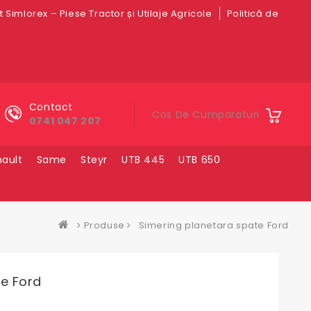
 Simlorex – Piese Tractor și Utilaje Agricole
Politică de
Contact
Cos De Cumparaturi
0741 047 207
ault
Same
Steyr
UTB 445
UTB 650
Produse
Simering planetara spate Ford
te Ford