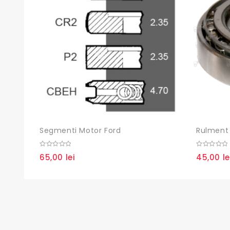
Segmenti Motor Ford
Rulment 
0
0
65,00
lei
45,00
le
out
out
of
of
5
5