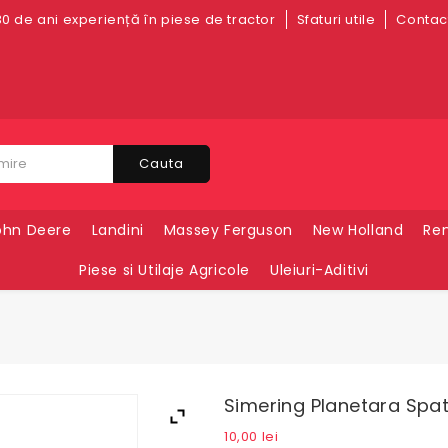
0 de ani experiență în piese de tractor
Sfaturi utile
Contact
Cauta
ohn Deere
Landini
Massey Ferguson
New Holland
Ren
Piese si Utilaje Agricole
Uleiuri-Aditivi
Simering Planetara Spa
10,00
lei