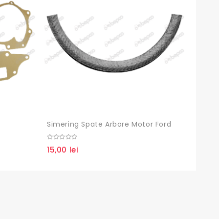
Simering Spate Arbore Motor Ford
Segme
0
0
15,00
lei
55,0
out
out
of
of
5
5