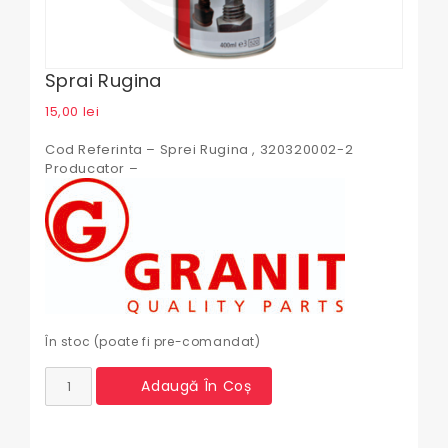
Sprai Rugina
15,00
lei
Cod Referinta – Sprei Rugina , 320320002-2
Producator –
În stoc (poate fi pre-comandat)
Cantitate
Adaugă În Coș
Sprai
Rugina