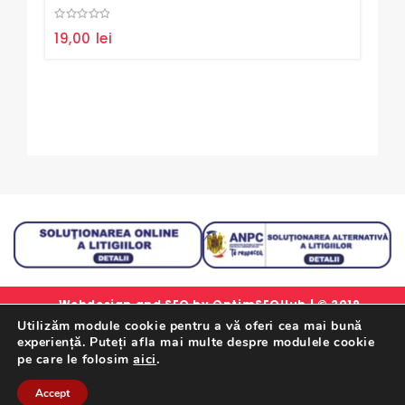
0
0
19,00
lei
18,
out
out
of
of
5
5
Webdesign and SEO by
OptimSEOHub
| © 2019
Utilizăm module cookie pentru a vă oferi cea mai bună
simlorex.ro - Toate drepturile rezervate.
experiență. Puteți afla mai multe despre modulele cookie
Formular Retur Garantii
|
Certificat Garantie
|
Politica
aici
.
pe care le folosim
De Confidentialitate
|
Termeni Si Conditii
Accept
Retrageți-Vă Din Contract Aici