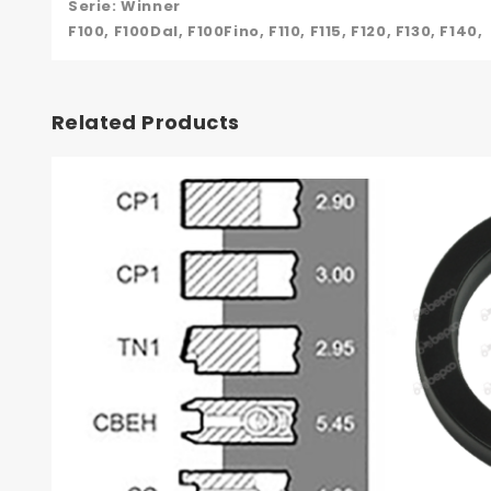
Serie: Winner
F100, F100Dal, F100Fino, F110, F115, F120, F130, F140,
Related Products