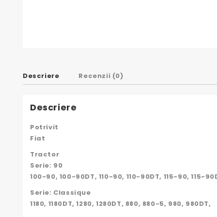
Descriere
Recenzii (0)
Descriere
Potrivit
Fiat
Tractor
Serie: 90
100-90, 100-90DT, 110-90, 110-90DT, 115-90, 115-9
Serie: Classique
1180, 1180DT, 1280, 1280DT, 880, 880-5, 980, 980DT,