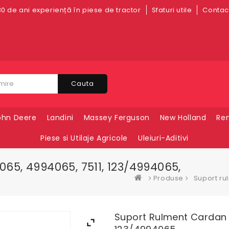
0 de ani experiență în piese de tractor
Sfaturi utile
Contact
Cauta
ohn Deere
Landini
Massey Ferguson
New Holland
Ren
Piese si Utilaje Agricole
Uleiuri-Aditivi
65, 4994065, 7511, 123/4994065,
Produse
Suport ru
Suport Rulment Cardan F