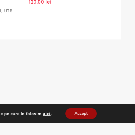
120,00
lei
out
of
5
t, UTB
Simeri
0
30,0
out
of
5
aici
.
Accept
e pe care le folosim