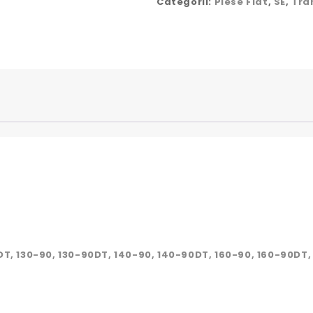
Categorii:
Piese Fiat
,
SE
,
Tra
123/4994065,
4994065,
7511,
123/4994065,
0DT, 130-90, 130-90DT, 140-90, 140-90DT, 160-90, 160-90DT