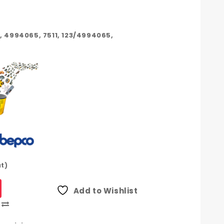
, 4994065, 7511, 123/4994065,
at)
Add to Wishlist
Compare