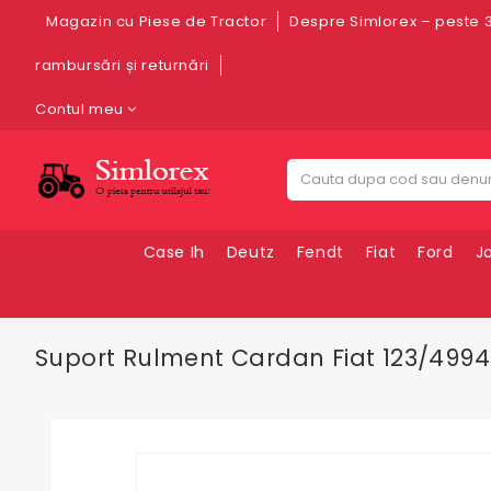
Magazin cu Piese de Tractor
Despre Simlorex – peste 3
rambursări și returnări
Contul meu
Case Ih
Deutz
Fendt
Fiat
Ford
J
Suport Rulment Cardan Fiat 123/49940