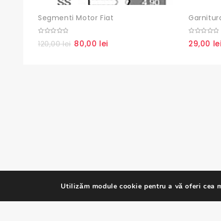
Segmenti Motor Fiat
0
0
80,00
lei
29,00
le
120,00
lei
Prețul
Prețul
out
out
of
of
inițial
curent
5
5
a
este:
fost:
80,00 lei.
120,00 lei.
Utilizăm module cookie pentru a vă oferi cea m