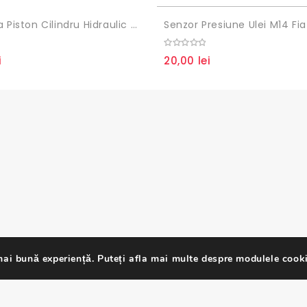
Garnitura Piston Cilindru Hidraulic Tractor Fiat 65x85x10
Senzor Presiune Ulei M14 Fia
0
i
20,00
lei
out
of
5
ai bună experiență. Puteți afla mai multe despre modulele cooki