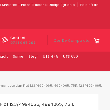
 Simlorex – Piese Tractor și Utilaje Agricole
Politică de
Contact
Cos De Cumparaturi
0741 047 207
ault
Same
Steyr
UTB 445
UTB 650
lment cardan Fiat 123/4994065, 4994065, 7511, 123/4994065,
iat 123/4994065, 4994065, 7511,