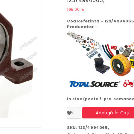
123/4994065,
195,00
lei
Cod Referinta – 123/4994065
Producator –
În stoc (poate fi pre-comand
Cantitate
Adaugă În Coș
Suport
rulment
cardan
SKU:
123/4994065,
Fiat