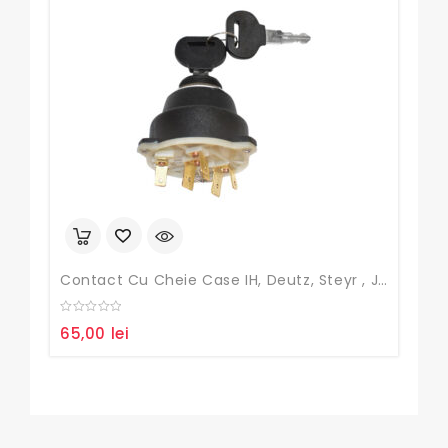
Contact Cu Cheie Case IH, Deutz, Steyr , John Deere
Rul
0
0
65,00
lei
45
out
out
of
of
5
5