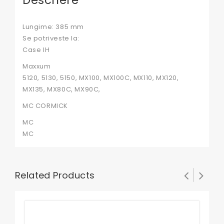
Descriere
Lungime: 385 mm
Se potriveste la:
Case IH
Maxxum
5120, 5130, 5150, MX100, MX100C, MX110, MX120,
MX135, MX80C, MX90C,
MC CORMICK
MC
MC
Related Products