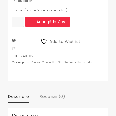
Producator –
În stoc (poate fi pre-comandat)
Cantitate
Adaugă În Coș
Tirant
Tractor
Case
,
Add to Wishlist
International
STR-
Compare
15A430,
SKU:
740-32
193137A1,
Categorii:
Piese Case IH
,
SE
,
Sistem Hidraulic
193137A2,
253697A2,
740-
32
Descriere
Recenzii (0)