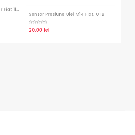
Simering Spate Arbore Motor Fiat 110x135x13
Senzor Presiune Ulei M14 Fiat, UTB
Segme
0
0
20,00
lei
60,0
out
out
of
of
5
5