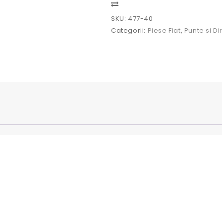
UTB
Compare
445
SKU:
477-40
Categorii:
Piese Fiat
,
Punte si Di