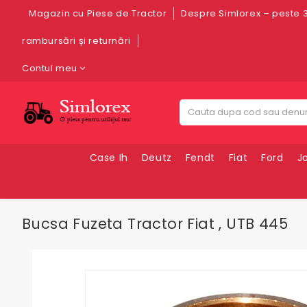
Magazin cu Piese de Tractor
Despre Simlorex – peste 3
rambursări și returnări
Contul meu
Case Ih
Deutz
Fendt
Fiat
Ford
J
Bucsa Fuzeta Tractor Fiat , UTB 445