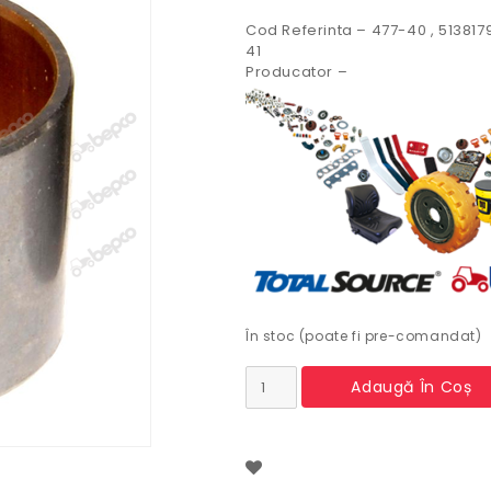
Cod Referinta – 477-40 , 513817
41
Producator –
În stoc (poate fi pre-comandat)
Cantitate
Adaugă În Coș
Bucsa
fuzeta
tractor
Fiat
,