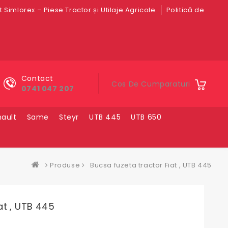
 Simlorex – Piese Tractor și Utilaje Agricole
Politică de
Contact
Cos De Cumparaturi
0741 047 207
ault
Same
Steyr
UTB 445
UTB 650
Produse
Bucsa fuzeta tractor Fiat , UTB 445
at , UTB 445