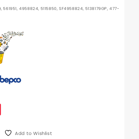
9, 561951, 4958824, 5115850, SF4958824, 5138179GP, 477-
Add to Wishlist