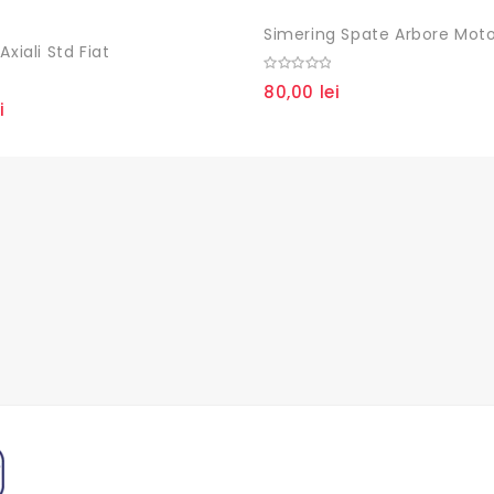
Axiali Std Fiat
0
80,00
lei
out
i
of
5