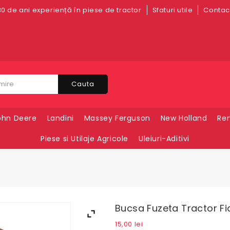
0 de ani experiență în piese de tractor
Sfaturi utile
Contact
Cauta
ohn Deere
Landini
Massey Ferguson
New Holland
Ren
Piese si Utilaje Agricole
Uleiuri-Aditivi
Bucsa Fuzeta Tractor Fi
15,00
lei