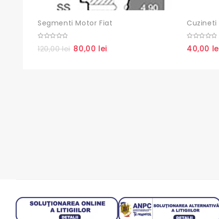
Segmenti Motor Fiat
Cuzineti 
0
0
80,00
lei
40,00
le
120,00
lei
Prețul
Prețul
out
out
of
of
inițial
curent
5
5
a
este:
fost:
80,00 lei.
120,00 lei.