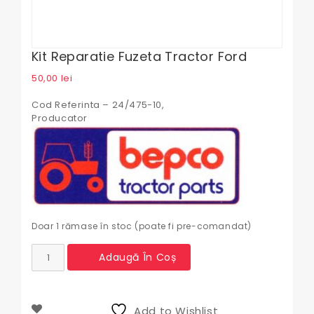
Kit Reparatie Fuzeta Tractor Ford
50,00
lei
Cod Referinta – 24/475-10,
Producator
Doar 1 rămase în stoc (poate fi pre-comandat)
Cantitate
Adaugă În Coș
Kit
reparatie
fuzeta
tractor
Add to Wishlist