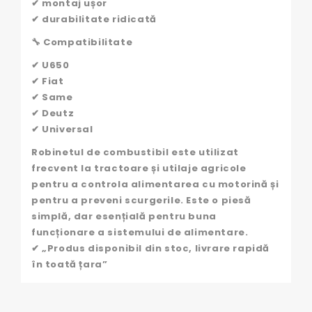
✔ montaj ușor
✔ durabilitate ridicată
🔧 Compatibilitate
✔ U650
✔ Fiat
✔ Same
✔ Deutz
✔ Universal
Robinetul de combustibil este utilizat
frecvent la tractoare și utilaje agricole
pentru a controla alimentarea cu motorină și
pentru a preveni scurgerile. Este o piesă
simplă, dar esențială pentru buna
funcționare a sistemului de alimentare.
✔ „Produs disponibil din stoc, livrare rapidă
în toată țara”