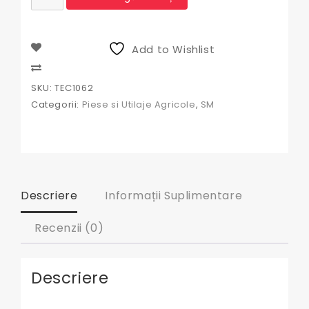
Robinet
Combustibil
Tractor
Universal
Add to Wishlist
|
Robinet
Compare
Motorina
SKU:
TEC1062
Diesel
Categorii:
Piese si Utilaje Agricole
,
SM
Descriere
Informații Suplimentare
Recenzii (0)
Descriere