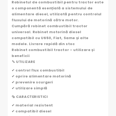
Robinetul de combustibil pentru tractor este
o componentă esențială a sistemului de
alimentare diesel, utilizată pentru controlul
fluxului de motorină către motor.
Cumpără robinet combustibil tractor
universal. Robinet motorină diesel
compatibil cu U650, Fiat, Same și alte
modele. Livrare rapidă din stoc
Robinet combustibil tractor – utilizare și
beneficii
🔧 UTILIZARE
✔ control flux combustibil
✔ oprire alimentare motorină
✔ prevenire scurgeri
✔ utilizare simplă
🔩 CARACTERISTICI
✔ material rezistent
✔ compatibil diesel