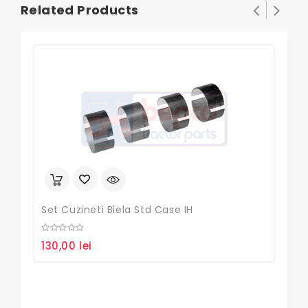
Related Products
Set Cuzineti Biela Std Case IH
Seg
0
0
130,00
lei
85
out
out
of
of
5
5