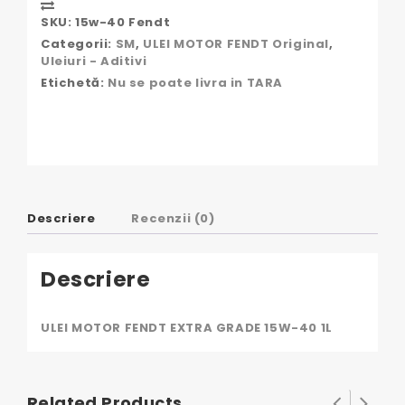
Compare
EXTRA
SKU:
15w-40 Fendt
GRADE
Categorii:
SM
,
ULEI MOTOR FENDT Original
,
15W-
Uleiuri - Aditivi
40
Etichetă:
Nu se poate livra in TARA
Descriere
Recenzii (0)
Descriere
ULEI MOTOR FENDT EXTRA GRADE 15W-40 1L
Related Products