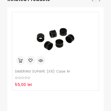
SIMERING SUPAPE (X6) Case IH
0
55,00
lei
out
of
5