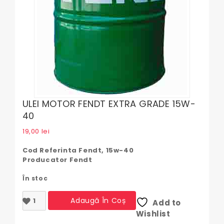
ULEI MOTOR FENDT EXTRA GRADE 15W-
40
19,00
lei
Cod Referinta Fendt, 15w-40
Producator Fendt
În stoc
Cantitate
Adaugă În Coș
Add to
ULEI
Wishlist
MOTOR
FENDT